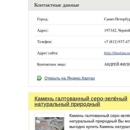
Контактные данные
Город:
Санкт-Петербу
Адрес:
197342, Черной
Телефон:
+7 (812) 937-47
Адрес сайта:
http://finnlam.ru
Контактное лицо:
АНДРЕЙ ФИЛИМ
Открыть на Яндекс.Картах
Камень галтованный серо-зелёный
натуральный природный
Камень галтованный серо-зел
натуральный природный Вы м
выгодно купить Камень натура