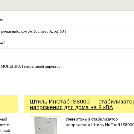
рг
 речки наб., дом №15, Литер А, оф. 531
-47
ОНЕНКО, Генеральный директор
Штиль ИнСтаб IS8000 — стабилизато
напряжения для дома на 8 кВА
ёный
Инвертоный стабилизатор
ожете
напряжения Штиль ИнСтаб IS800
льный