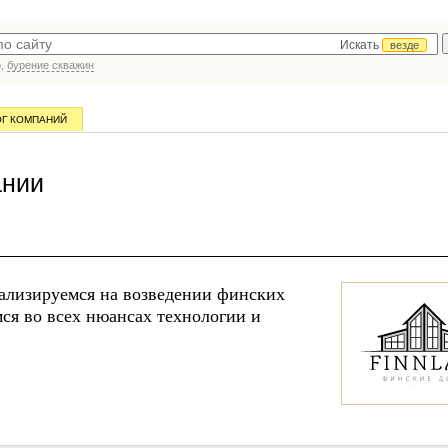
Искать
везде
р,
бурение скважин
ОГ КОМПАНИЙ
ании
ализируемся на возведении финских
мся во всех нюансах технологии и