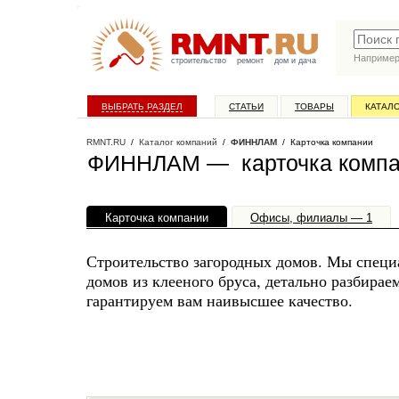
Наприме
строительство
ремонт
дом и дача
ВЫБРАТЬ РАЗДЕЛ
СТАТЬИ
ТОВАРЫ
КАТАЛ
RMNT.RU
/
Каталог компаний
/
ФИННЛАМ
/ Карточка компании
ФИННЛАМ — карточка комп
Карточка компании
Офисы, филиалы — 1
Строительство загородных домов. Мы специ
домов из клееного бруса, детально разбирае
гарантируем вам наивысшее качество.