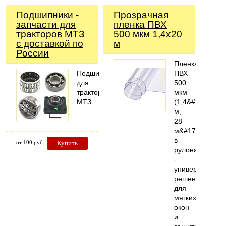
Подшипники -
Прозрачная
запчасти для
пленка ПВХ
тракторов МТЗ
500 мкм 1,4х20
с доставкой по
м
России
Пленка
Подшипники
ПВХ
для
500
тракторов
мкм
МТЗ
(1,4&#215;20
м,
28
м&#178;)
в
от 100 руб
Купить
рулонах
-
универсальное
решение
для
мягких
окон
и