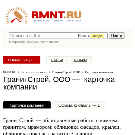
строительство
ремонт
дом и дача
Искать
везде
Например,
керамическая плитка
ВЫБРАТЬ РАЗДЕЛ
СТАТЬИ
ТОВАРЫ
КАТАЛОГ КОМПАНИЙ
RMNT.RU
/
Каталог компаний
/
ГранитСтрой, ООО
/ Карточка компании
ГранитСтрой, ООО — карточка
компании
Карточка компании
Офисы, филиалы — 1
ГранитСтрой — облицовочные работы с камнем,
гранитом, мрамором: облицовка фасадов, крылец,
облицовка цоколя, гранитные колонны.