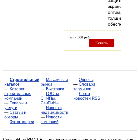
защитных
экранов:
оптимальная
толщина
обеспечивает
от 7 500 руб
Купить
—
Строительный
—
Магазины и
—
Опросы
каталог
рынки
—
Словари
—
Каталог
—
Выставки
терминов
строительных
—
ГОСТы,
—
Лента
компаний
СНИПы,
новостей RSS
—
Товары и
СанПиНы
услуги
—
Новости
—
Статьи и
недвижимости
обзоры
—
Новости
—
Фотогалереи
компаний
Copyright by RMNT.RU - информационная система по
строительству,