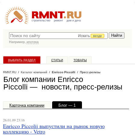
строительство
ремонт
дом и дача
Искать
везде
Например,
ипотека
ВЫБРАТЬ РАЗДЕЛ
СТАТЬИ
ТОВАРЫ
КАТАЛОГ КОМПАНИЙ
RMNT.RU
/
Каталог компаний
/
Enricco Piccolli
/ Пресс-релизы
Блог компании Enricco
Piccolli — новости, пресс-релизы
Карточка компании
Блог — 1
Офисы, филиалы — 1
26.01.09 23:16
Enricco Piccolii выпустили на рынок новую
коллекцию - Vetro