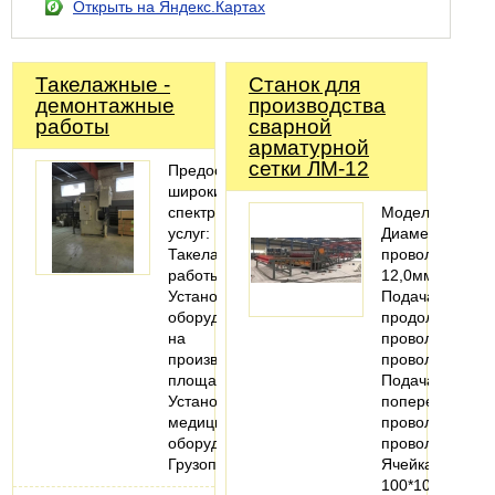
Открыть на Яндекс.Картах
Такелажные -
Станок для
демонтажные
производства
работы
сварной
арматурной
сетки ЛМ-12
Предоставляем
широкий
спектр
МодельЛМ-12
услуг:
Диаметр
Такелажные
проволоки5,0-
работы;
12,0мм
Установка
Подача
оборудования
продольной
на
проволокиПре
производственных
проволоки
площадях;
Подача
Установка
поперечной
медицинского
проволокиПре
оборудования;
проволоки
Грузоподъемные…
Ячейка
100*100-