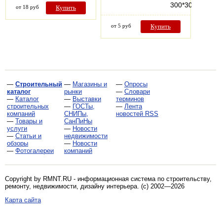
300*300…
от 18 руб
Купить
от 5 руб
Купить
—
Строительный
—
Магазины и
—
Опросы
каталог
рынки
—
Словари
—
Каталог
—
Выставки
терминов
строительных
—
ГОСТы,
—
Лента
компаний
СНИПы,
новостей RSS
—
Товары и
СанПиНы
услуги
—
Новости
—
Статьи и
недвижимости
обзоры
—
Новости
—
Фотогалереи
компаний
Copyright by RMNT.RU - информационная система по
строительству,
ремонту, недвижимости, дизайну интерьера
. (c) 2002—2026
Карта сайта