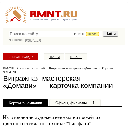
строительство
ремонт
дом и дача
Искать
везде
Например,
смесители
ВЫБРАТЬ РАЗДЕЛ
СТАТЬИ
ТОВАРЫ
КАТАЛОГ КОМПАНИЙ
RMNT.RU
/
Каталог компаний
/
Витражная мастерская «Домави»
/ Карточка
компании
Витражная мастерская
«Домави» — карточка компании
Карточка компании
Офисы, филиалы — 1
Изготовление художественных витражей из
цветного стекла по технике "Тиффани".