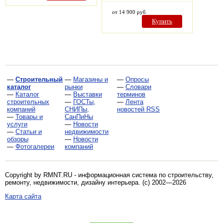
от 14 900 руб
Купить
—
Строительный
—
Магазины и
—
Опросы
каталог
рынки
—
Словари
—
Каталог
—
Выставки
терминов
строительных
—
ГОСТы,
—
Лента
компаний
СНИПы,
новостей RSS
—
Товары и
СанПиНы
услуги
—
Новости
—
Статьи и
недвижимости
обзоры
—
Новости
—
Фотогалереи
компаний
Copyright by RMNT.RU - информационная система по
строительству,
ремонту, недвижимости, дизайну интерьера
. (c) 2002—2026
Карта сайта