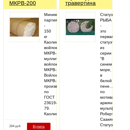
МКРВ-200
травертина
Минимальная
Статуэтка
партия
РЫБА
-
-
150
это
кг
первая
Каолиновый
статуэтка
войлок
из
МКРВ-200
серии
муллитокремнеземистый
"В
войлок
синем
МКРВ-200.
море,
Войлок
в
МКРВ-200
белой
производится
пене..."
по
по
ГОСТ
мотивам
23619-
армянского
79.
мультфильма
Каолиновый…
Роберта
Саакянца.
Статуэтка…
204 руб
Купить