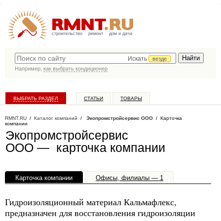
строительство
ремонт
дом и дача
Искать
везде
Например,
как выбрать кондиционер
ВЫБРАТЬ РАЗДЕЛ
СТАТЬИ
ТОВАРЫ
КАТАЛОГ КОМПАНИЙ
RMNT.RU
/
Каталог компаний
/
Экопромстройсервис ООО
/ Карточка
компании
Экопромстройсервис
ООО — карточка компании
Карточка компании
Офисы, филиалы — 1
Гидроизоляционный материал Кальмафлекс,
предназначен для восстановления гидроизоляции