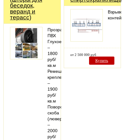
беседок,
веранд и
Взрывозащище
терасс)
контейнеры
Прозрачный
ПВХ
Глухое
–
1800
от 2 500 000 руб
руб/
Купить
кв.м
Ремешковое
крепление
–
1900
руб/
кв.м
Поворотная
скоба
(люверс)
–
2000
руб/