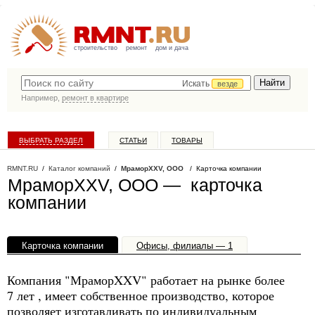
строительство
ремонт
дом и дача
Искать
везде
Например,
ремонт в квартире
ВЫБРАТЬ РАЗДЕЛ
СТАТЬИ
ТОВАРЫ
КАТАЛОГ КОМПАНИЙ
RMNT.RU
/
Каталог компаний
/
МраморXXV, ООО
/ Карточка компании
МраморXXV, ООО — карточка
компании
Карточка компании
Офисы, филиалы — 1
Компания "МраморXXV" работает на рынке более
7 лет , имеет собственное производство, которое
позволяет изготавливать по индивидуальным