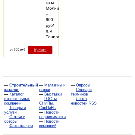
кв.м
Молния
–
900
руб/
п.м
Тонированный…
от 800 руб
Купить
—
Строительный
—
Магазины и
—
Опросы
каталог
рынки
—
Словари
—
Каталог
—
Выставки
терминов
строительных
—
ГОСТы,
—
Лента
компаний
СНИПы,
новостей RSS
—
Товары и
СанПиНы
услуги
—
Новости
—
Статьи и
недвижимости
обзоры
—
Новости
—
Фотогалереи
компаний