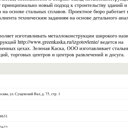
ет принципиально новый подход к строительству зданий и
 на основе стальных сплавов. Проектное бюро работает 
лиента техническим заданиям на основе детального ана
оляет изготавливать металлоконструкции широкого наз
укций http://www.greenkaska.ru/izgotovlenie/ ведется на
венных цехах. Зеленая Каска, ООО изготавливает стальн
ций, торговых центров и центров развлечений и досуга.
сква, ул. Сущевский Вал, д. 75, стр. 1
 4631
 2622