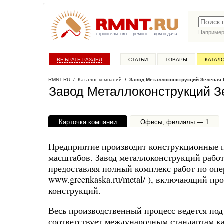
Наприме
строительство
ремонт
дом и дача
ВЫБРАТЬ РАЗДЕЛ
СТАТЬИ
ТОВАРЫ
КАТАЛ
RMNT.RU
/
Каталог компаний
/
Завод Металлоконструкций Зеленая 
Завод Металлоконструкций З
Карточка компании
Офисы, филиалы — 1
Предприятие производит конструкционные п
масштабов. Завод металлоконструкций работа
предоставляя полный комплекс работ по опе
www.greenkaska.ru/metal/ ), включающий пр
конструкций.
Весь производственный процесс ведется под
соответствует международным стандартам ка