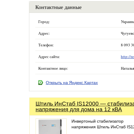
Контактные данные
Город:
Украина
Адрес:
Чугуевс
Телефон:
8 093 3
Адрес сайта:
http://r
Контактное лицо:
Наталь
Открыть на Яндекс.Картах
Штиль ИнСтаб IS12000 — стабилиз
напряжения для дома на 12 кВА
Инвертоный стабилизатор
напряжения Штиль ИнСтаб IS1