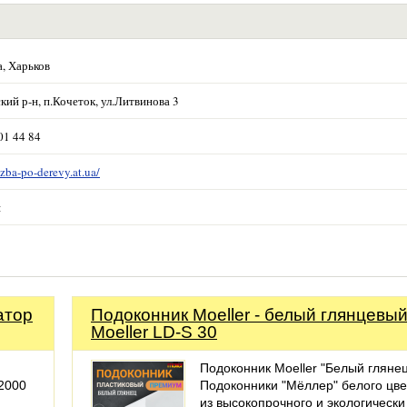
, Харьков
кий р-н, п.Кочеток, ул.Литвинова 3
01 44 84
ezba-po-derevy.at.ua/
я
атор
Подоконник Moeller - белый глянцевы
Moeller LD-S 30
Подоконник Moeller "Белый глянец
2000
Подоконники "Мёллер" белого цве
из высокопрочного и экологически