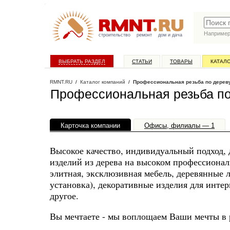
Наприме
строительство
ремонт
дом и дача
ВЫБРАТЬ РАЗДЕЛ
СТАТЬИ
ТОВАРЫ
КАТАЛ
RMNT.RU
/
Каталог компаний
/
Профессиональная резьба по дерев
Профессиональная резьба по
Карточка компании
Офисы, филиалы — 1
Высокое качество, индивидуальный подход,
изделий из дерева на высоком профессионал
элитная, эксклюзивная мебель, деревянные 
установка), декоративные изделия для интер
другое.
Вы мечтаете - мы воплощаем Ваши мечты в