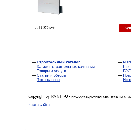
от 91 570 руб
Куп
—
Строительный каталог
—
Маг
—
Каталог строительных компаний
—
Выс
—
Товары и услуги
—
ГОС
—
Статьи и обзоры
—
Нов
—
Фотогалереи
—
Нов
Copyright by RMNT.RU - информационная система по
стр
Карта сайта