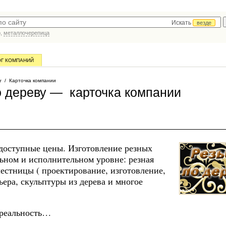
Искать
везде
р,
металлочерепица
ОГ КОМПАНИЙ
у
/ Карточка компании
 дереву — карточка компании
 доступные цены. Изготовление резных
ьном и исполнительном уровне: резная
лестницы ( проектирование, изготовление,
ьера, скульптуры из дерева и многое
 реальность…