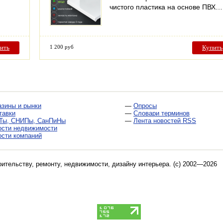
чистого пластика на основе ПВХ…
ить
1 200 руб
Купить
азины и рынки
—
Опросы
тавки
—
Словари терминов
Ты, СНИПы, СанПиНы
—
Лента новостей RSS
ости недвижимости
ости компаний
оительству, ремонту, недвижимости, дизайну интерьера
. (c) 2002—2026