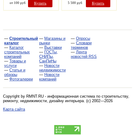
от 100 руб
Купить
5 500 руб
Купить
—
Строительный
—
Магазины и
—
Опросы
каталог
рынки
—
Словари
—
Каталог
—
Выставки
терминов
строительных
—
ГОСТы,
—
Лента
компаний
СНИПы,
новостей RSS
—
Товары и
СанПиНы
услуги
—
Новости
—
Статьи и
недвижимости
обзоры
—
Новости
—
Фотогалереи
компаний
Copyright by RMNT.RU - информационная система по
строительству,
ремонту, недвижимости, дизайну интерьера
. (c) 2002—2026
Карта сайта