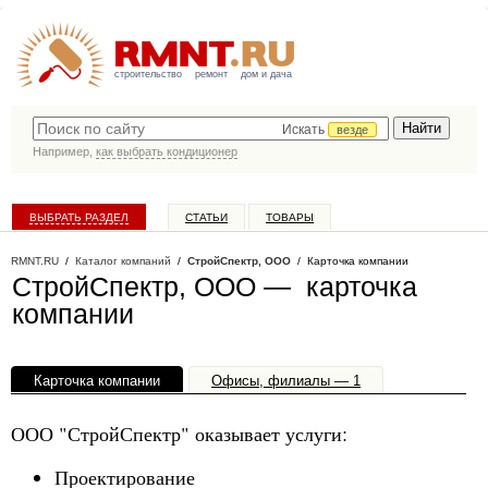
строительство
ремонт
дом и дача
Искать
везде
Например,
как выбрать кондиционер
ВЫБРАТЬ РАЗДЕЛ
СТАТЬИ
ТОВАРЫ
КАТАЛОГ КОМПАНИЙ
RMNT.RU
/
Каталог компаний
/
СтройСпектр, ООО
/ Карточка компании
СтройСпектр, ООО — карточка
компании
Карточка компании
Офисы, филиалы — 1
ООО "СтройСпектр" оказывает услуги:
Проектирование