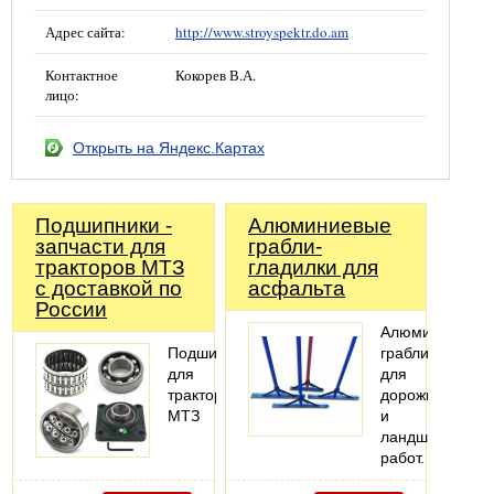
Адрес сайта:
http://www.stroyspektr.do.am
Контактное
Кокорев В.А.
лицо:
Открыть на Яндекс.Картах
Подшипники -
Алюминиевые
запчасти для
грабли-
тракторов МТЗ
гладилки для
с доставкой по
асфальта
России
Алюминиевые
Подшипники
грабли
для
для
тракторов
дорожных
МТЗ
и
ландшафтных
работ.