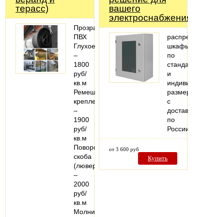
терасс)
вашего
электроснабжения!
Прозрачный
ПВХ
распределител
Глухое
шкафы
–
по
1800
стандартным
руб/
и
кв.м
индивидуальн
Ремешковое
размерам
крепление
с
–
доставкой
1900
по
руб/
России
кв.м
Поворотная
от 3 600 руб
скоба
Купить
(люверс)
–
2000
руб/
кв.м
Молния