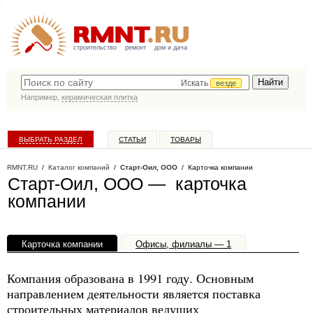
строительство
ремонт
дом и дача
Искать
везде
Например,
керамическая плитка
ВЫБРАТЬ РАЗДЕЛ
СТАТЬИ
ТОВАРЫ
КАТАЛОГ КОМПАНИЙ
RMNT.RU
/
Каталог компаний
/
Старт-Оил, ООО
/ Карточка компании
Старт-Оил, ООО — карточка
компании
Карточка компании
Офисы, филиалы — 1
Компания образована в 1991 году. Основным
направлением деятельности является поставка
строительных материалов ведущих