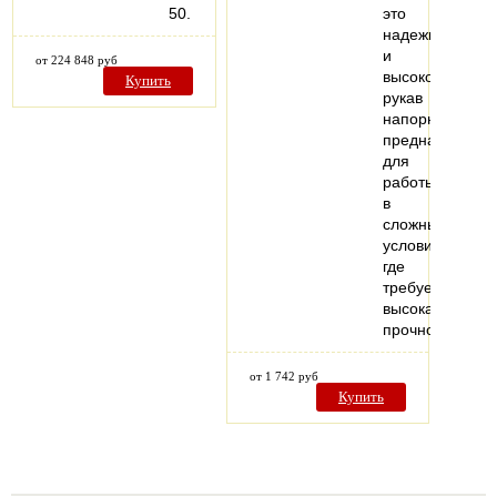
50.
это
надежный
и
от 224 848 руб
высококачеств
Купить
рукав
напорный,
предназначен
для
работы
в
сложных
условиях,
где
требуется
высокая
прочность…
от 1 742 руб
Купить