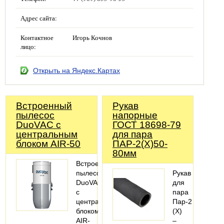
Адрес сайта:
Контактное
Игорь Кочнов
лицо:
Открыть на Яндекс.Картах
Встроенный
Рукав
пылесос
напорные
DuoVAC с
ГОСТ 18698-79
центральным
для пара
блоком AIR-50
ПАР-2(Х)50-
80мм
Встроенный
пылесос
Рукав
DuoVAC
для
с
пара
центральным
Пар-2
блоком
(X)
AIR-
–