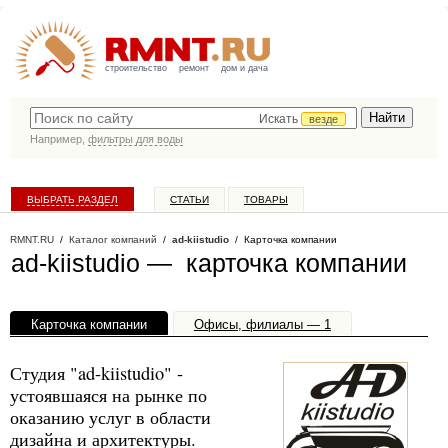
строительство
ремонт
дом и дача
Искать
везде
Например,
фильтры для воды
ВЫБРАТЬ РАЗДЕЛ
СТАТЬИ
ТОВАРЫ
КАТАЛОГ КОМПАНИЙ
RMNT.RU
/
Каталог компаний
/
ad-kiistudio
/ Карточка компании
ad-kiistudio — карточка компании
Карточка компании
Офисы, филиалы — 1
Студия "ad-kiistudio" -
устоявшаяся на рынке по
оказанию услуг в области
дизайна и архитектуры.