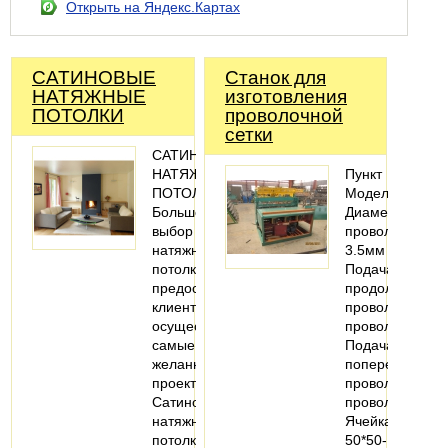
Открыть на Яндекс.Картах
САТИНОВЫЕ
Станок для
НАТЯЖНЫЕ
изготовления
ПОТОЛКИ
проволочной
сетки
САТИНОВЫЕ
НАТЯЖНЫЕ
Пункт
ПОТОЛКИ
МодельЛМ-189
Большой
Диаметр
выбор
проволоки1.8-
натяжных
3.5мм
потолков
Подача
предоставляет
продольной
клиенту
проволокиНеп
осуществить
проволоки
самые
Подача
желанные
поперечной
проекты.
проволокиПре
Сатиновые
проволоки
натяжные
Ячейка
потолки-
50*50-