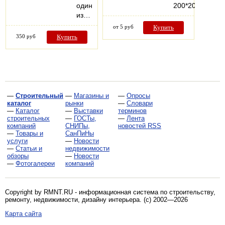
один
200*200мм…
из…
от 5 руб
Купить
350 руб
Купить
—
Строительный
—
Магазины и
—
Опросы
каталог
рынки
—
Словари
—
Каталог
—
Выставки
терминов
строительных
—
ГОСТы,
—
Лента
компаний
СНИПы,
новостей RSS
—
Товары и
СанПиНы
услуги
—
Новости
—
Статьи и
недвижимости
обзоры
—
Новости
—
Фотогалереи
компаний
Copyright by RMNT.RU - информационная система по
строительству,
ремонту, недвижимости, дизайну интерьера
. (c) 2002—2026
Карта сайта