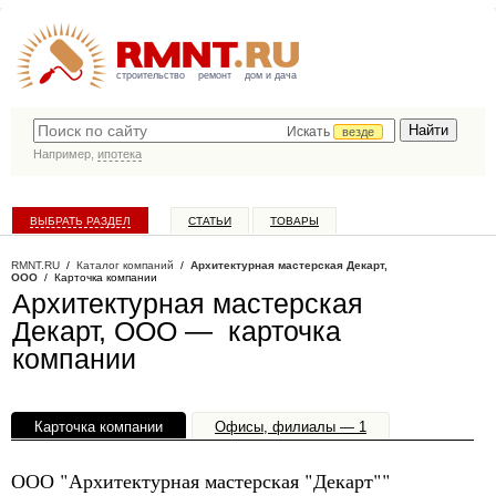
строительство
ремонт
дом и дача
Искать
везде
Например,
ипотека
ВЫБРАТЬ РАЗДЕЛ
СТАТЬИ
ТОВАРЫ
КАТАЛОГ КОМПАНИЙ
RMNT.RU
/
Каталог компаний
/
Архитектурная мастерская Декарт,
ООО
/ Карточка компании
Архитектурная мастерская
Декарт, ООО — карточка
компании
Карточка компании
Офисы, филиалы — 1
ООО "Архитектурная мастерская "Декарт""