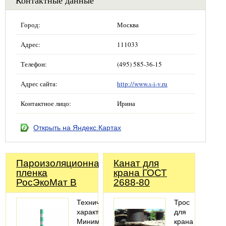
Контактные данные
Город:
Москва
Адрес:
111033
Телефон:
(495) 585-36-15
Адрес сайта:
http://www.s-i-v.ru
Контактное лицо:
Ирина
Открыть на Яндекс.Картах
Пароизоляционная
Канат для
пленка
крана ГОСТ
РосЭкоМат B
2688-80
Технические
Трос
характеристики
для
Минимальный
крана