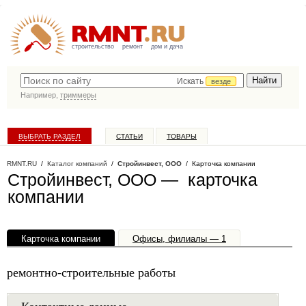
строительство
ремонт
дом и дача
Искать
везде
Например,
триммеры
ВЫБРАТЬ РАЗДЕЛ
СТАТЬИ
ТОВАРЫ
КАТАЛОГ КОМПАНИЙ
RMNT.RU
/
Каталог компаний
/
Стройинвест, ООО
/ Карточка компании
Стройинвест, ООО — карточка
компании
Карточка компании
Офисы, филиалы — 1
ремонтно-строительные работы