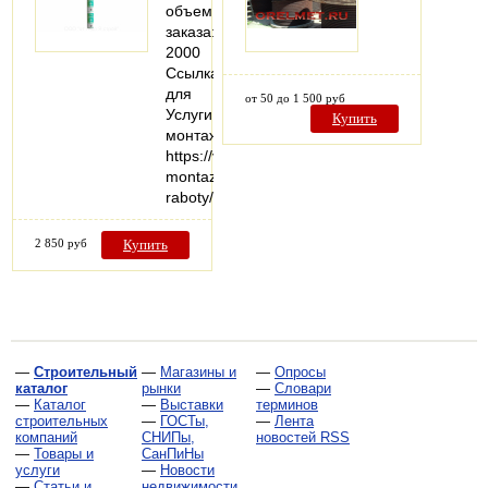
объем
заказа:
2000
Ссылка
для
от 50 до 1 500 руб
Услуги
Купить
монтажа:
https://vezuteplo.ru/stroitelno-
montazhnye-
raboty/
2 850 руб
Купить
—
Строительный
—
Магазины и
—
Опросы
каталог
рынки
—
Словари
—
Каталог
—
Выставки
терминов
строительных
—
ГОСТы,
—
Лента
компаний
СНИПы,
новостей RSS
—
Товары и
СанПиНы
услуги
—
Новости
—
Статьи и
недвижимости