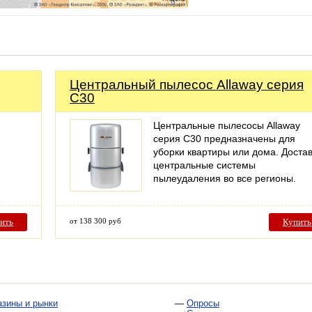
Центральный пылесос Allaway серия
С30
Центральные пылесосы Allaway
серия С30 предназначены для
уборки квартиры или дома. Доста
центральные системы
пылеудаления во все регионы.
ить
от 138 300 руб
Купить
азины и рынки
—
Опросы