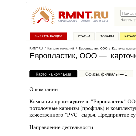
Наприме
строительство
ремонт
дом и дача
ВЫБРАТЬ РАЗДЕЛ
СТАТЬИ
ТОВАРЫ
КАТАЛ
RMNT.RU
/
Каталог компаний
/
Европластик, ООО
/ Карточка компа
Европластик, ООО — карточ
Карточка компании
Офисы, филиалы — 1
О компании
Компания-производитель "Европластик" ОО
потолочные карнизы (профиль) и комплекту
качественного "PVC" сырья. Предприятие сущ
Направление деятельности