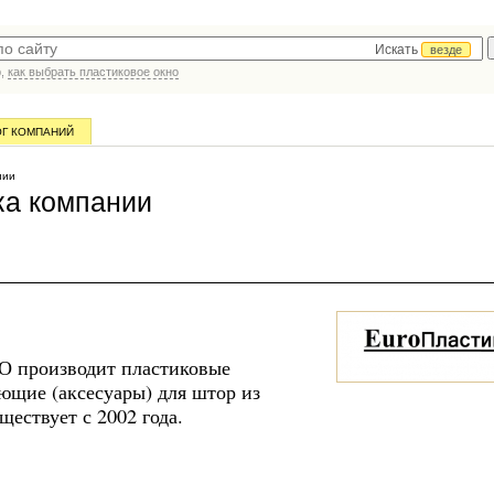
Искать
везде
р,
как выбрать пластиковое окно
ОГ КОМПАНИЙ
нии
ка компании
О производит пластиковые
ющие (аксесуары) для штор из
ествует с 2002 года.