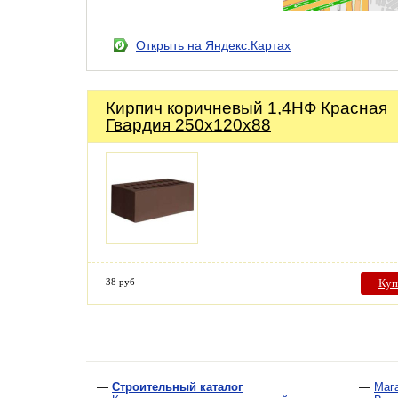
Открыть на Яндекс.Картах
Кирпич коричневый 1,4НФ Красная
Гвардия 250х120х88
38 руб
Куп
—
Строительный каталог
—
Маг