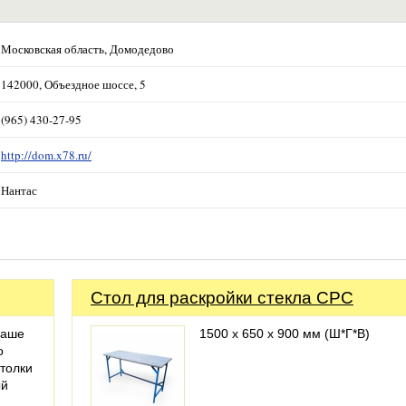
Московская область, Домодедово
142000, Объездное шоссе, 5
(965) 430-27-95
http://dom.x78.ru/
Нантас
Стол для раскройки стекла СРС
наше
1500 х 650 х 900 мм (Ш*Г*В)
о
толки
ый
…