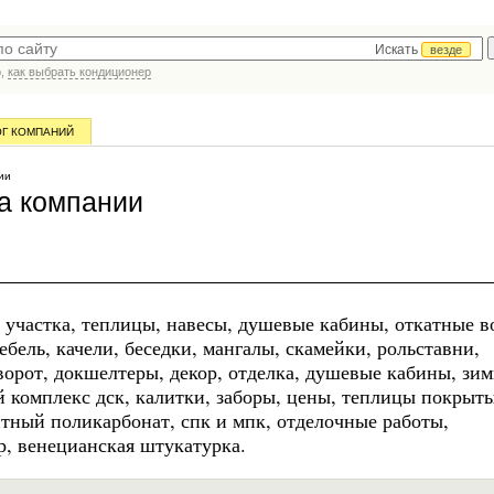
Искать
везде
р,
как выбрать кондиционер
ОГ КОМПАНИЙ
ии
а компании
 участка, теплицы, навесы, душевые кабины, откатные в
бель, качели, беседки, мангалы, скамейки, рольставни,
ворот, докшелтеры, декор, отделка, душевые кабины, зи
й комплекс дск, калитки, заборы, цены, теплицы покрыт
тный поликарбонат, спк и мпк, отделочные работы,
р, венецианская штукатурка.