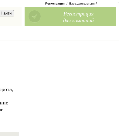
Регистрация
/
Вход для компаний
Регистрация
для компаний
орота,
мние
ые