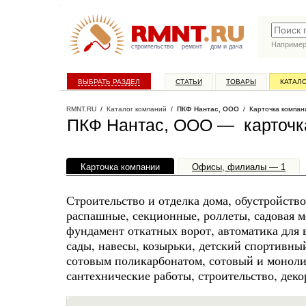
Наприме
строительство
ремонт
дом и дача
ВЫБРАТЬ РАЗДЕЛ
СТАТЬИ
ТОВАРЫ
КАТАЛ
RMNT.RU
/
Каталог компаний
/
ПКФ Нантас, ООО
/ Карточка компан
ПКФ Нантас, ООО — карточк
Карточка компании
Офисы, филиалы — 1
Строительство и отделка дома, обустройство
распашные, секционные, роллеты, садовая ме
фундамент откатных ворот, автоматика для 
сады, навесы, козырьки, детский спортивны
сотовым поликарбонатом, сотовый и моноли
сантехнические работы, строительство, деко