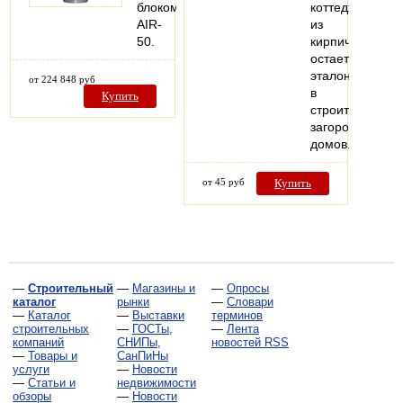
блоком
коттеджей
AIR-
из
50.
кирпича
остается
эталоном
от 224 848 руб
в
Купить
строительстве
загородных
домов.
от 45 руб
Купить
—
Строительный
—
Магазины и
—
Опросы
каталог
рынки
—
Словари
—
Каталог
—
Выставки
терминов
строительных
—
ГОСТы,
—
Лента
компаний
СНИПы,
новостей RSS
—
Товары и
СанПиНы
услуги
—
Новости
—
Статьи и
недвижимости
обзоры
—
Новости