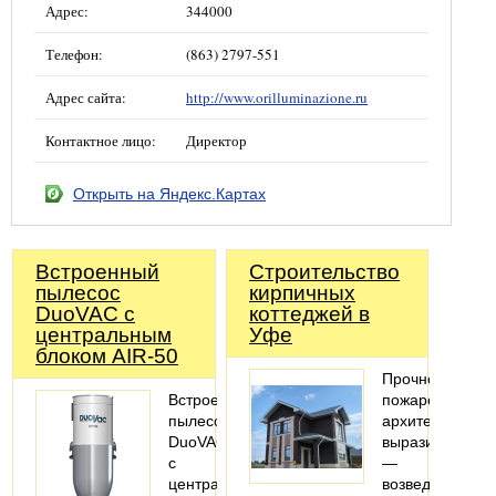
Адрес:
344000
Телефон:
(863) 2797-551
Адрес сайта:
http://www.orilluminazione.ru
Контактное лицо:
Директор
Открыть на Яндекс.Картах
Встроенный
Строительство
пылесос
кирпичных
DuoVAC с
коттеджей в
центральным
Уфе
блоком AIR-50
Прочность,
Встроенный
пожаробезопас
пылесос
архитектурная
DuoVAC
выразительнос
с
—
центральным
возведение