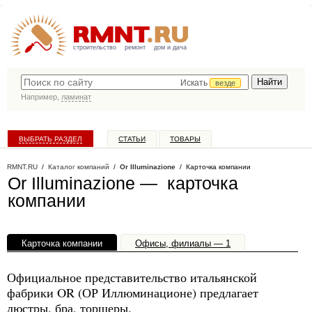
строительство
ремонт
дом и дача
Искать
везде
Например,
ламинат
ВЫБРАТЬ РАЗДЕЛ
СТАТЬИ
ТОВАРЫ
КАТАЛОГ КОМПАНИЙ
RMNT.RU
/
Каталог компаний
/
Or Illuminazione
/ Карточка компании
Or Illuminazione — карточка
компании
Карточка компании
Офисы, филиалы — 1
Официальное представительство итальянской
фабрики OR (ОР Иллюминационе) предлагает
люстры, бра, торшеры.