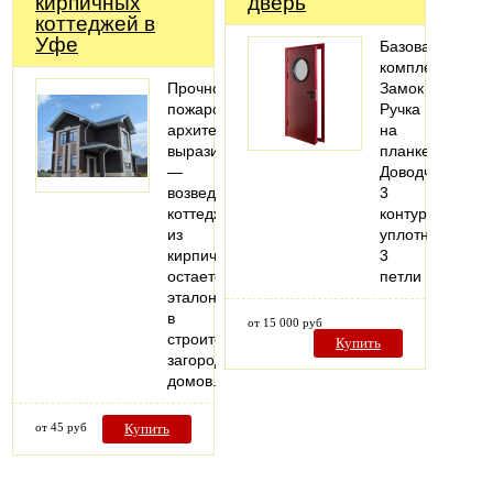
кирпичных
дверь
коттеджей в
Уфе
Базовая
комплектация:
Прочность,
Замок
пожаробезопасность,
Ручка
архитектурная
на
выразительность
планке
—
Доводчик
возведение
3
коттеджей
контура
из
уплотнения
кирпича
3
остается
петли
эталоном
в
от 15 000 руб
строительстве
Купить
загородных
домов.
от 45 руб
Купить