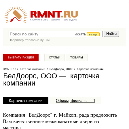
строительство
ремонт
дом и дача
Искать
везде
Например,
тепловые пушки
ВЫБРАТЬ РАЗДЕЛ
СТАТЬИ
ТОВАРЫ
КАТАЛОГ КОМПАНИЙ
RMNT.RU
/
Каталог компаний
/
БелДоорс, ООО
/ Карточка компании
БелДоорс, ООО — карточка
компании
Карточка компании
Офисы, филиалы — 1
Компания "БелДоорс" г. Майкоп, рада предложить
Вам качественные межкомнатные двери из
массива.