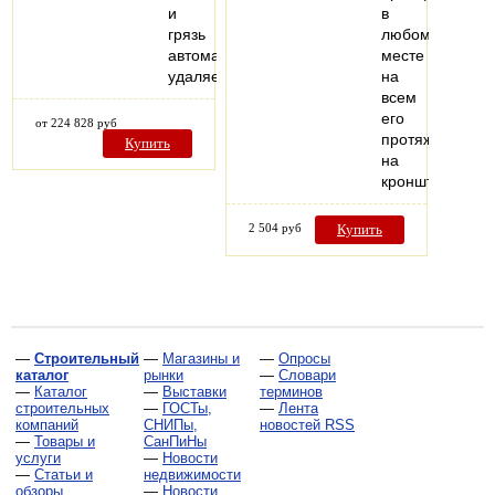
и
в
грязь
любом
автоматически
месте
удаляется…
на
всем
его
от 224 828 руб
протяжении
Купить
на
кронштейны…
2 504 руб
Купить
—
Строительный
—
Магазины и
—
Опросы
каталог
рынки
—
Словари
—
Каталог
—
Выставки
терминов
строительных
—
ГОСТы,
—
Лента
компаний
СНИПы,
новостей RSS
—
Товары и
СанПиНы
услуги
—
Новости
—
Статьи и
недвижимости
обзоры
—
Новости