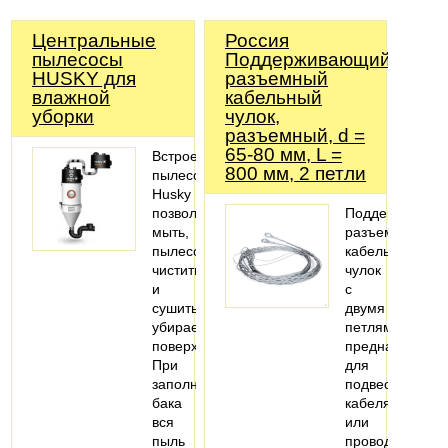
Центральные
Россия
пылесосы
Поддерживающий
HUSKY для
разъемный
влажной
кабельный
уборки
чулок,
разъемный, d =
65-80 мм, L =
Встроенные
800 мм, 2 петли
пылесосы
Husky
позволяют
Поддерживаю
мыть,
разъемный
пылесосить,
кабельный
чистить
чулок
и
с
сушить
двумя
убираемые
петлями
поверхности.
предназначен
При
для
заполнении
подвеса
бака
кабеля
вся
или
пыль
провода