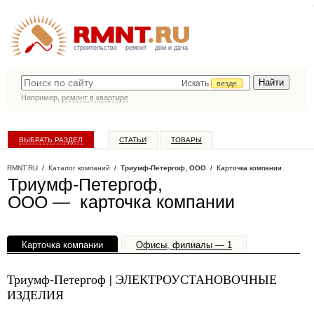
строительство
ремонт
дом и дача
Искать
везде
Например,
ремонт в квартире
ВЫБРАТЬ РАЗДЕЛ
СТАТЬИ
ТОВАРЫ
КАТАЛОГ КОМПАНИЙ
RMNT.RU
/
Каталог компаний
/
Триумф-Петергоф, ООО
/ Карточка компании
Триумф-Петергоф,
ООО — карточка компании
Карточка компании
Офисы, филиалы — 1
Триумф-Петергоф | ЭЛЕКТРОУСТАНОВОЧНЫЕ
ИЗДЕЛИЯ