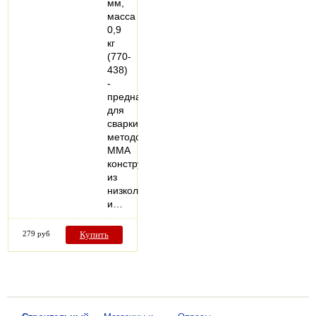
мм,
масса
0,9
кг
(770-
438)
-
предназначен
для
сварки
методом
MMA
конструкций
из
низколегированных
и…
279 руб
Купить