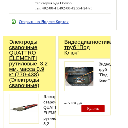
територия з-да Осокор
тел. 492-00-41,492-00-42,554-24-93
Открыть на Яндекс.Картах
Электроды
Видеодиагностика
сварочные
труб "Под
QUATTRO
Ключ"
ELEMENTI
рутиловые, 3,2
Видеодиагност
мм, масса 0,9
труб
кг (770-438)
"Под
(Электроды
Ключ"
сварочные)
Электроды
сварочные
от 5 000 руб
QUATTRO
Купить
ELEMENTI
рутиловые,
3,2