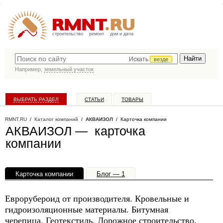
строительство
ремонт
дом и дача
Искать
везде
Например,
земельный участок
ВЫБРАТЬ РАЗДЕЛ
СТАТЬИ
ТОВАРЫ
КАТАЛОГ КОМПАНИЙ
RMNT.RU
/
Каталог компаний
/
АКВАИЗОЛ
/ Карточка компании
АКВАИЗОЛ — карточка
компании
Карточка компании
Блог — 1
Офисы, филиалы — 1
Еврорубероид от производителя. Кровельные и
гидроизоляционные материалы. Битумная
черепица. Геотекстиль. Дорожное строительство.