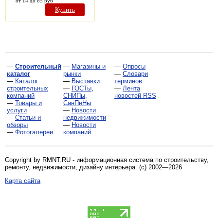
от 14 до 85 руб
Купить
—
Строительный
—
Магазины и
—
Опросы
каталог
рынки
—
Словари
—
Каталог
—
Выставки
терминов
строительных
—
ГОСТы,
—
Лента
компаний
СНИПы,
новостей RSS
—
Товары и
СанПиНы
услуги
—
Новости
—
Статьи и
недвижимости
обзоры
—
Новости
—
Фотогалереи
компаний
Copyright by RMNT.RU - информационная система по
строительству,
ремонту, недвижимости, дизайну интерьера
. (c) 2002—2026
Карта сайта