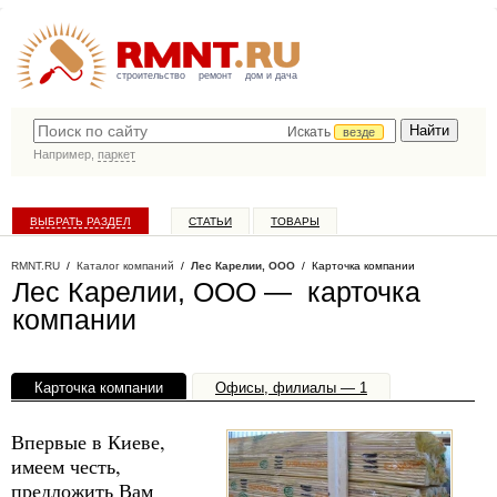
строительство
ремонт
дом и дача
Искать
везде
Например,
паркет
ВЫБРАТЬ РАЗДЕЛ
СТАТЬИ
ТОВАРЫ
КАТАЛОГ КОМПАНИЙ
RMNT.RU
/
Каталог компаний
/
Лес Карелии, ООО
/ Карточка компании
Лес Карелии, ООО — карточка
компании
Карточка компании
Офисы, филиалы — 1
Впервые в Киеве,
имеем честь,
предложить Вам