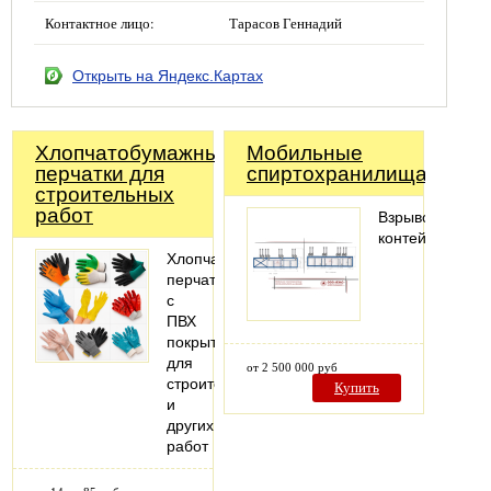
Контактное лицо:
Тарасов Геннадий
Открыть на Яндекс.Картах
Хлопчатобумажные
Мобильные
перчатки для
спиртохранилища
строительных
работ
Взрывозащище
контейнеры
Хлопчатобумажные
перчатки
с
ПВХ
покрытием
для
от 2 500 000 руб
строительных
Купить
и
других
работ