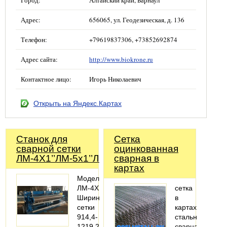
Город:
Алтайский край, Барнаул
Адрес:
656065, ул. Геодезическая, д. 136
Телефон:
+79619837306, +73852692874
Адрес сайта:
http://www.biokrone.ru
Контактное лицо:
Игорь Николаевич
Открыть на Яндекс.Картах
Станок для
Сетка
сварной сетки
оцинкованная
ЛМ-4X1’’ЛМ-5x1’’ЛМ-6x1’’
сварная в
картах
Модель
ЛМ-4X1’’ЛМ-5x1’’ЛМ-6x1’’ ЛМ-7x1’’ЛМ-2.5mx1
сетка
Ширина
в
сетки
картах
914,4-
стальная
1219,2мм914,4-
сварная