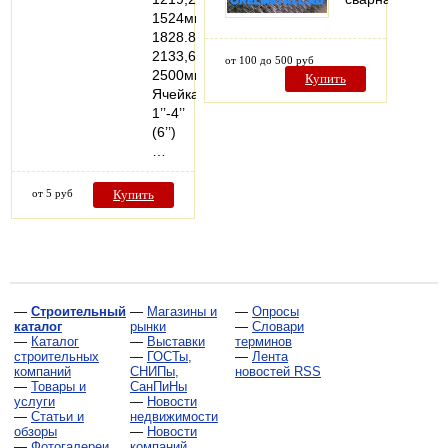
1524мм1219.2-
1828.8мм1828,8-
2133,6мм1828,8-
от 100 до 500 руб
2500мм
Купить
Ячейка
1’’-4’’
(6’’)
…
от 5 руб
Купить
—
Строительный
—
Магазины и
—
Опросы
каталог
рынки
—
Словари
—
Каталог
—
Выставки
терминов
строительных
—
ГОСТы,
—
Лента
компаний
СНИПы,
новостей RSS
—
Товары и
СанПиНы
услуги
—
Новости
—
Статьи и
недвижимости
обзоры
—
Новости
—
Фотогалереи
компаний