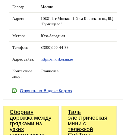
Город:
Москва
Адрес:
108811, г.Москва, 1-й км Киевского ш., БЦ
"Румянцево"
Метро:
Юго-Западная
Телефон:
8(800)555-44-33
Адрес сайта:
https://moskeram.ru
Контактное
Станислав
лицо:
Открыть на Яндекс.Картах
Сборная
Таль
дорожка между
электрическая
грядками из
мини с
узких
тележкой
пластиковых
СибТаль,