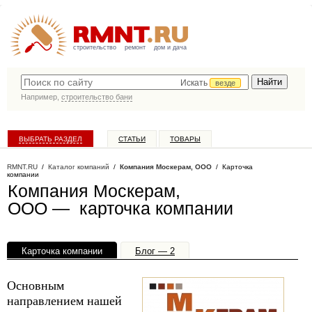
строительство
ремонт
дом и дача
Искать
везде
Например,
строительство бани
ВЫБРАТЬ РАЗДЕЛ
СТАТЬИ
ТОВАРЫ
КАТАЛОГ КОМПАНИЙ
RMNT.RU
/
Каталог компаний
/
Компания Москерам, ООО
/ Карточка
компании
Компания Москерам,
ООО — карточка компании
Карточка компании
Блог — 2
Офисы, филиалы — 1
Основным
направлением нашей