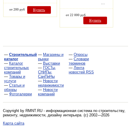
…
от 200 руб
Купить
от 22 000 руб
Купить
—
Строительный
—
Магазины и
—
Опросы
каталог
рынки
—
Словари
—
Каталог
—
Выставки
терминов
строительных
—
ГОСТы,
—
Лента
компаний
СНИПы,
новостей RSS
—
Товары и
СанПиНы
услуги
—
Новости
—
Статьи и
недвижимости
обзоры
—
Новости
—
Фотогалереи
компаний
Copyright by RMNT.RU - информационная система по
строительству,
ремонту, недвижимости, дизайну интерьера
. (c) 2002—2026
Карта сайта