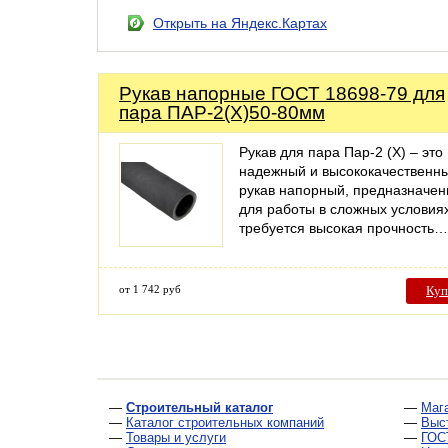
Открыть на Яндекс.Картах
Рукав напорные ГОСТ 18698-79 для
пара ПАР-2(Х)50-80мм
Рукав для пара Пар-2 (X) – это
надежный и высококачественн
рукав напорный, предназначе
для работы в сложных условиях
требуется высокая прочность…
от 1 742 руб
Куп
—
Строительный каталог
—
Маг
—
Каталог строительных компаний
—
Выс
—
Товары и услуги
—
ГОС