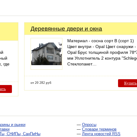
Деревянные двери и окна
Материал - сосна сорт В (сорт 1)
Цвет внутри - Opal Цвет снаружи -
ый
Opal Брус толщиной профиля 78*
нный
мм Уплотнитель 2 контура "Schleg
, где
Стеклопакет…
от 20 282 руб
Купить
ить
азины и рынки
—
Опросы
тавки
—
Словари терминов
Ты, СНИПы, СанПиНы
—
Лента новостей RSS