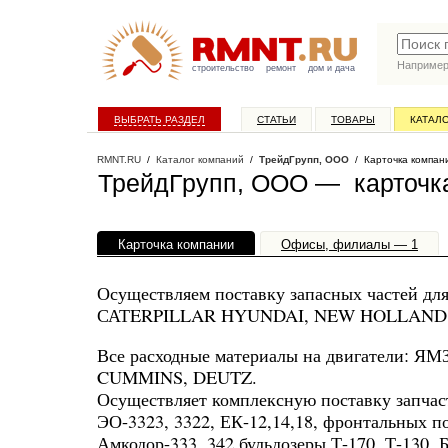
Наприме
строительство
ремонт
дом и дача
ВЫБРАТЬ РАЗДЕЛ
СТАТЬИ
ТОВАРЫ
КАТАЛ
RMNT.RU
/
Каталог компаний
/
ТрейдГрупп, ООО
/ Карточка компан
ТрейдГрупп, ООО — карточк
Карточка компании
Офисы, филиалы — 1
Осуществляем поставку запасных частей 
САТERPILLAR HYUNDAI, NEW HOLLAND,
Все расходные материалы на двигатели: ЯМЗ-
CUMMINS, DEUTZ.
Осуществляет комплексную поставку запчаст
ЭО-3323, 3322, ЕК-12,14,18, фронтальных 
Амкодор-333, 342 бульдозеры Т-170, Т-130,