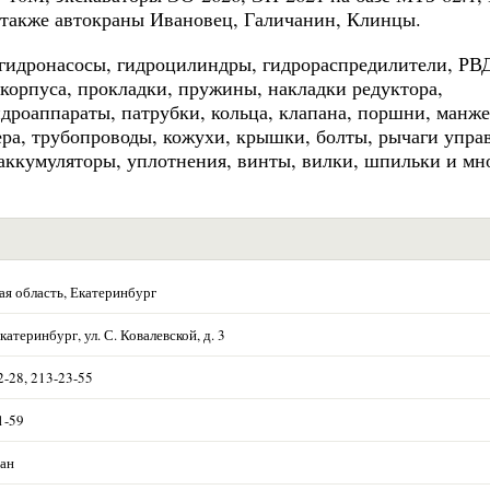
 а также автокраны Ивановец, Галичанин, Клинцы.
, гидронасосы, гидроцилиндры, гидрораспредилители, РВ
 корпуса, прокладки, пружины, накладки редуктора,
идроаппараты, патрубки, кольца, клапана, поршни, манже
а, трубопроводы, кожухи, крышки, болты, рычаги упра
, аккумуляторы, уплотнения, винты, вилки, шпильки и мн
ая область, Екатеринбург
катеринбург, ул. С. Ковалевской, д. 3
2-28, 213-23-55
1-59
ан