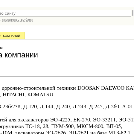
р,
строительство бани
ОГ КОМПАНИЙ
ии
а компании
для дорожно-строительной техники DOOSAN DAEWOO КА
 HITACHI, KOMATSU.
236/238, Д-120, Д-144, Д-240, Д-243, Д-245, Д-260, А-01
ей для экскаваторов ЭО-4225, ЕК-270, ЭО-33211, ЭО-51
погрузчиков ТО-18, 28, ПУМ-500, МКСМ-800, ВП-05,
 Б-10М, экскаваторы ЭО-2626, ЭП-2621 на базе МТЗ-82.1