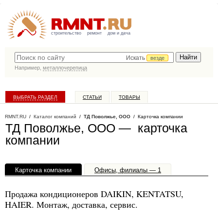
строительство
ремонт
дом и дача
Искать
везде
Например,
металлочерепица
ВЫБРАТЬ РАЗДЕЛ
СТАТЬИ
ТОВАРЫ
КАТАЛОГ КОМПАНИЙ
RMNT.RU
/
Каталог компаний
/
ТД Поволжье, ООО
/ Карточка компании
ТД Поволжье, ООО — карточка
компании
Карточка компании
Офисы, филиалы — 1
Продажа кондиционеров DAIKIN, KENTATSU,
HAIER. Монтаж, доставка, сервис.