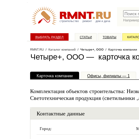
Наприме
строительство
ремонт
дом и дача
ВЫБРАТЬ РАЗДЕЛ
СТАТЬИ
ТОВАРЫ
КАТАЛ
RMNT.RU
/
Каталог компаний
/
Четыре+, ООО
/ Карточка компании
Четыре+, ООО — карточка к
Карточка компании
Офисы, филиалы — 1
Комплектация объектов строительства: Низ
Светотехническая продукция (светильники 
Контактные данные
Город:
М