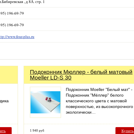
л.Бибиревская , д 8А. стр. 1
495) 196-69-79
495) 196-69-79
ttp://www.four-plus.ru
Подоконник Мюллер - белый матовый
Moeller LD-S 30
Подоконник Moeller "Белый мат" -
Подоконник "Мёллер" белого
дика
классического цвета с матовой
поверхностью, из высокопрочного
экологически…
ить
1 940 руб
Купить