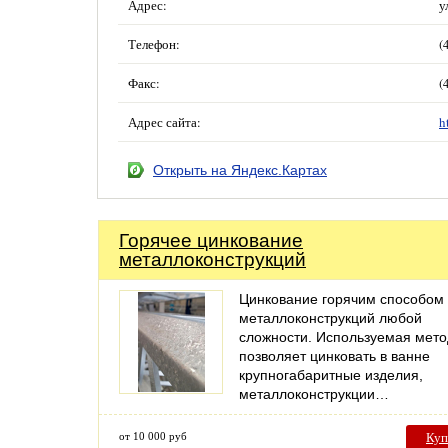
Адрес:
у
Телефон:
(
Факс:
(
Адрес сайта:
h
Открыть на Яндекс.Картах
Горячее цинкование
металлоконструкций
Цинкование горячим способом
металлоконструкций любой
сложности. Используемая мето
позволяет цинковать в ванне
крупногабаритные изделия,
металлоконструкции…
от 10 000 руб
Куп