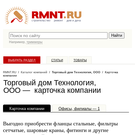
строительство
ремонт
дом и дача
Например,
триммеры
ВЫБРАТЬ РАЗДЕЛ
СТАТЬИ
ТОВАРЫ
КАТАЛОГ КОМПАНИЙ
RMNT.RU
/
Каталог компаний
/
Торговый дом Технология, ООО
/ Карточка
компании
Торговый дом Технология,
ООО — карточка компании
Карточка компании
Офисы, филиалы — 1
Выгодно приобрести фланцы стальные, фильтры
сетчатые, шаровые краны, фитинги и другие