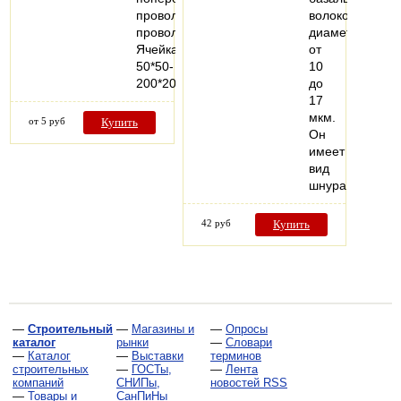
проволокиПрерывные
волокон
проволоки
диаметром
Ячейка
от
50*50-
10
200*200мм…
до
17
мкм.
от 5 руб
Купить
Он
имеет
вид
шнура…
42 руб
Купить
—
Строительный
—
Магазины и
—
Опросы
каталог
рынки
—
Словари
—
Каталог
—
Выставки
терминов
строительных
—
ГОСТы,
—
Лента
компаний
СНИПы,
новостей RSS
—
Товары и
СанПиНы