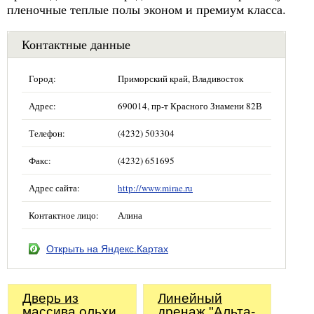
пленочные теплые полы эконом и премиум класса.
Контактные данные
Город:
Приморский край, Владивосток
Адрес:
690014, пр-т Красного Знамени 82В
Телефон:
(4232) 503304
Факс:
(4232) 651695
Адрес сайта:
http://www.mirae.ru
Контактное лицо:
Алина
Открыть на Яндекс.Картах
Дверь из
Линейный
массива ольхи
дренаж "Альта-