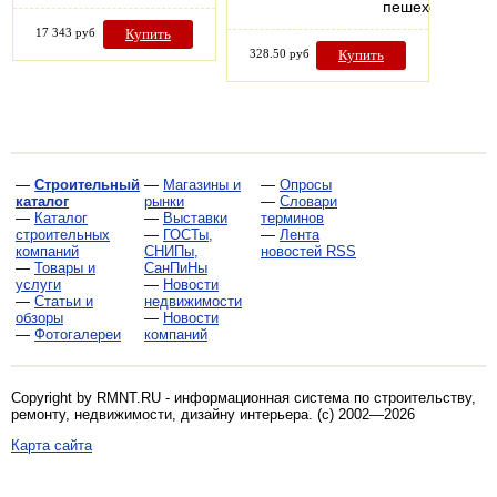
пешеходов…
17 343 руб
Купить
328.50 руб
Купить
—
Строительный
—
Магазины и
—
Опросы
каталог
рынки
—
Словари
—
Каталог
—
Выставки
терминов
строительных
—
ГОСТы,
—
Лента
компаний
СНИПы,
новостей RSS
—
Товары и
СанПиНы
услуги
—
Новости
—
Статьи и
недвижимости
обзоры
—
Новости
—
Фотогалереи
компаний
Copyright by RMNT.RU - информационная система по
строительству,
ремонту, недвижимости, дизайну интерьера
. (c) 2002—2026
Карта сайта