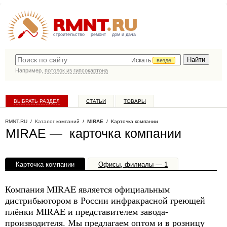
строительство
ремонт
дом и дача
Искать
везде
Например,
потолок из гипсокартона
ВЫБРАТЬ РАЗДЕЛ
СТАТЬИ
ТОВАРЫ
КАТАЛОГ КОМПАНИЙ
RMNT.RU
/
Каталог компаний
/
MIRAE
/ Карточка компании
MIRAE — карточка компании
Карточка компании
Офисы, филиалы — 1
Компания MIRAE является официальным
дистрибьютором в России инфракрасной греющей
плёнки MIRAE и представителем завода-
производителя. Мы предлагаем оптом и в розницу