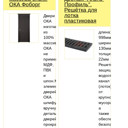
ОКА Фоборг
Профиль".
Решётка для
лотка
Двери
пластиковая
ОКА
изготавливаются
из
длина:
100%
998мм;
массива.Фабрика
ширина:
ОКА
130мм;
не
толщина:
применяет
22мм
МДФ,
Решетка
ПВХ
защищает
и
водоотводный
шпон.Каждый
канал
элемент
(лоток)
дверей
от
ОКА
крупного
шлифуется
мусора,
вручную.Каждая
а
деталь
также
дверей
обеспечивает
прокрашивается…
безопасность