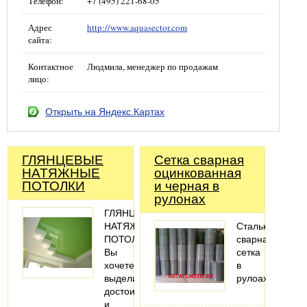
Телефон:
+7 (495) 221-68-05
Адрес
http://www.aquasector.com
сайта:
Контактное
Людмила, менеджер по продажам
лицо:
Открыть на Яндекс.Картах
ГЛЯНЦЕВЫЕ
Сетка сварная
НАТЯЖНЫЕ
оцинкованная
ПОТОЛКИ
и черная в
рулонах
ГЛЯНЦЕВЫЕ
НАТЯЖНЫЕ
Стальная
ПОТОЛКИ
сварная
Вы
сетка
хочете
в
выделить
рулоах
достоинства
и