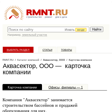
строительство
ремонт
дом и дача
Искать
везде
Например,
земельный участок
ВЫБРАТЬ РАЗДЕЛ
СТАТЬИ
ТОВАРЫ
КАТАЛОГ КОМПАНИЙ
RMNT.RU
/
Каталог компаний
/
Аквасектор, ООО
/ Карточка компании
Аквасектор, ООО — карточка
компании
Карточка компании
Офисы, филиалы — 1
Компания "Аквасектор" занимается
строительством бассейнов и продажей
оборудования для них.