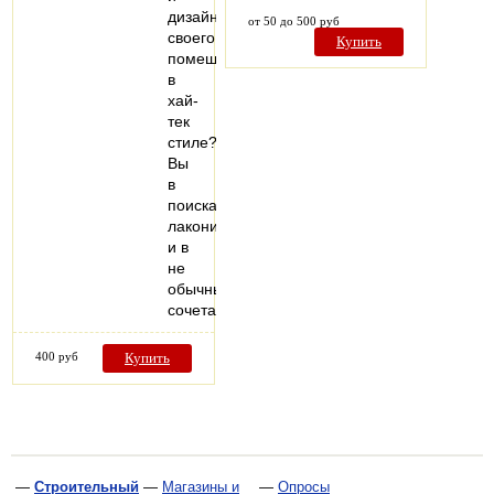
дизайн
от 50 до 500 руб
своего
Купить
помещения
в
хай-
тек
стиле?
Вы
в
поисках
лаконичности
и в
не
обычных
сочетанииматериалов?…
400 руб
Купить
—
Строительный
—
Магазины и
—
Опросы