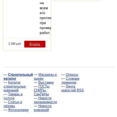
на
всем
его
протяжении
при
проведении
работ…
2 200 руб
Купить
—
Строительный
—
Магазины и
—
Опросы
каталог
рынки
—
Словари
—
Каталог
—
Выставки
терминов
строительных
—
ГОСТы,
—
Лента
компаний
СНИПы,
новостей RSS
—
Товары и
СанПиНы
услуги
—
Новости
—
Статьи и
недвижимости
обзоры
—
Новости
—
Фотогалереи
компаний