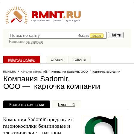
строительство
ремонт
дом и дача
Искать
везде
Например,
смесители
ВЫБРАТЬ РАЗДЕЛ
СТАТЬИ
ТОВАРЫ
КАТАЛОГ КОМПАНИЙ
RMNT.RU
/
Каталог компаний
/
Компания Sadomir, ООО
/ Карточка компании
Компания Sadomir,
ООО — карточка компании
Карточка компании
Блог — 1
Офисы, филиалы — 1
Компания Sadomir предлагает:
газонокосилки бензиновые и
электрические, тракторы