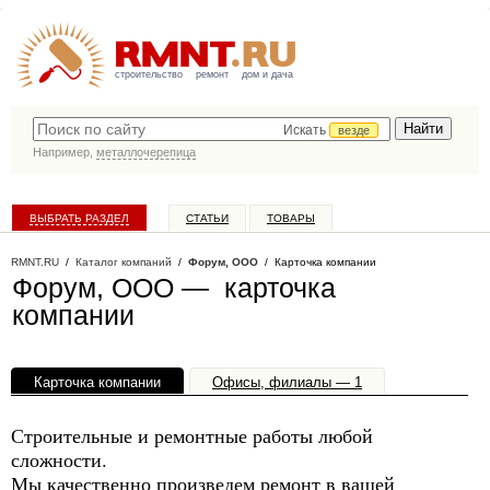
строительство
ремонт
дом и дача
Искать
везде
Например,
металлочерепица
ВЫБРАТЬ РАЗДЕЛ
СТАТЬИ
ТОВАРЫ
КАТАЛОГ КОМПАНИЙ
RMNT.RU
/
Каталог компаний
/
Форум, ООО
/ Карточка компании
Форум, ООО — карточка
компании
Карточка компании
Офисы, филиалы — 1
Строительные и ремонтные работы любой
сложности.
Мы качественно произведем ремонт в вашей