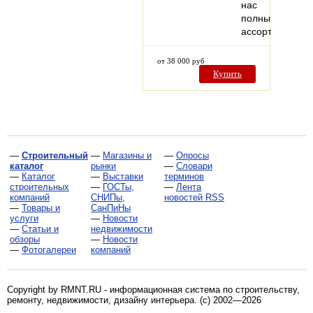
нас
полный
ассортимент…
от 38 000 руб
Купить
—
Строительный
—
Магазины и
—
Опросы
каталог
рынки
—
Словари
—
Каталог
—
Выставки
терминов
строительных
—
ГОСТы,
—
Лента
компаний
СНИПы,
новостей RSS
—
Товары и
СанПиНы
услуги
—
Новости
—
Статьи и
недвижимости
обзоры
—
Новости
—
Фотогалереи
компаний
Copyright by RMNT.RU - информационная система по
строительству,
ремонту, недвижимости, дизайну интерьера
. (c) 2002—2026