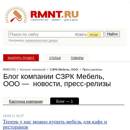
строительство
ремонт
дом и дача
Искать
везде
Например,
межкомнатные двери
ВЫБРАТЬ РАЗДЕЛ
СТАТЬИ
ТОВАРЫ
КАТАЛОГ КОМПАНИЙ
RMNT.RU
/
Каталог компаний
/
СЗРК Мебель, ООО
/ Пресс-релизы
Блог компании СЗРК Мебель,
ООО — новости, пресс-релизы
Карточка компании
Блог — 1
Офисы, филиалы — 1
18.05.11 16:27
Теперь у нас можно купить мебель для кафе и
ресторанов