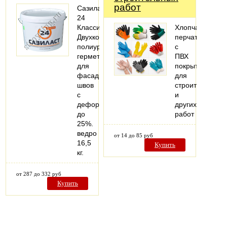
работ
Сазиласт
24
Классик-
Хлопчатобума
Двухкомпонентный
перчатки
полиуретановый
с
герметик
ПВХ
для
покрытием
фасадных
для
швов
строительных
с
и
деформацией
других
до
работ
25%.
ведро
от 14 до 85 руб
16,5
Купить
кг.
от 287 до 332 руб
Купить