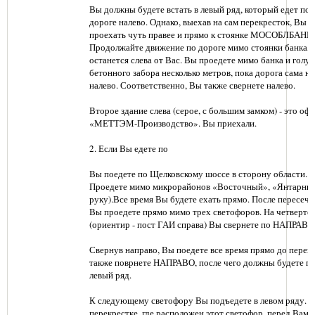
Вы должны будете встать в левый ряд, который едет по
дороге налево. Однако, выехав на сам перекресток, Вы 
проехать чуть правее и прямо к стоянке МОСОБЛБАНКа
Продолжайте движение по дороге мимо стоянки банка, 
останется слева от Вас. Вы проедете мимо банка и голу
бетонного забора несколько метров, пока дорога сама н
налево. Соответственно, Вы также свернете налево.
Второе здание слева (серое, с большим замком) - это оф
«МЕТТЭМ-Производство». Вы приехали.
2. Если Вы едете по
Вы поедете по Щелковскому шоссе в сторону области. П
Проедете мимо микрорайонов «Восточный», «Янтарный
руку).Все время Вы будете ехать прямо. После пересе
Вы проедете прямо мимо трех светофоров. На четверто
(ориентир - пост ГАИ справа) Вы свернете по НАПРАВО, 
Свернув направо, Вы поедете все время прямо до перекр
также поврнете НАПРАВО, после чего должны будете пе
левый ряд.
К следующему светофору Вы подъедете в левом ряду. Н
перекрестке, где расположен этот светофор, перед Вами