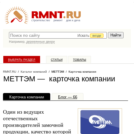
строительство
ремонт
дом и дача
Искать
везде
Например,
деревянные двери
ВЫБРАТЬ РАЗДЕЛ
СТАТЬИ
ТОВАРЫ
КАТАЛОГ КОМПАНИЙ
RMNT.RU
/
Каталог компаний
/
МЕТТЭМ
/ Карточка компании
МЕТТЭМ — карточка компании
Карточка компании
Блог — 66
Офисы, филиалы — 3
Файлы — 7
Один из ведущих
отечественных
производителей замочной
продукции, качество которой