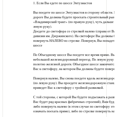
1. Если Вы едете по шоссе Энтузиастов
Вы поедете по шоссе Энтузиастов в сторону области. Пе
дороге Вы должны будете проехать строительный рыно
«Владимирский тракт» (по правую руку), чуть дальше -
левую руку).
Доедете до светофора со стрелкой налево (справа от Вас
дивизия им. Дзержинского). На светофоре Вы должны б
повернуть НАЛЕВО по стрелке. Повернув, Вы попадете
шоссе
По Объездному шоссе Вы поедете все время прямо. Вы 
небольшой железнодорожный переезд. По левую руку о
полотно железной дороги. Объездное шоссе закончится 
Вас к светофору, на котором Вы должны будете повер
Повернув налево, Вы снова поедете вдоль железнодоро
(по левую руку). Вы проедете железнодорожную станци
приведет Вас к светофору с тройной развилкой.
С той стороны, с которой Вы будете подъезжать к развил
Вас будет ряд красных фабричных строений), Вам буде
либо повернуть налево (в этом случае по светофору это
означать поехать прямо), либо по стрелке повернуть нап