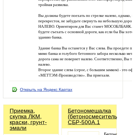
тройная развилка.
Вы должны будете поехать по стрелке налево, однако, в
перекресток, не забудьте свернуть на небольшую дорог
НАЛЕВО. Ориентиром для Вас станет МОСОБЛБАНК. 
будете съехать с основной дороги, как если бы Вы хотел
зданию банка.
Здание банка Вы останется у Вас слева. Вы проедете по
мимо банка и голубого бетонного забора несколько метр
дорога сама не повернет налево. Соответственно, Вы та
налево.
Второе здание слева (серое, с большим замком) - это оф
«МЕТТЭМ-Производство». Вы приехали.
Открыть на Яндекс.Картах
Приемка,
Бетономешалка
скупка ЛКМ,
(бетоносмеситель)
краски, грунт-
СБР-500А.1
эмали
Бетоносмесите