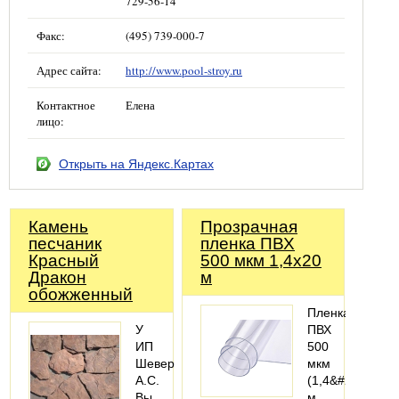
729-56-14
Факс:
(495) 739-000-7
Адрес сайта:
http://www.pool-stroy.ru
Контактное
Елена
лицо:
Открыть на Яндекс.Картах
Камень
Прозрачная
песчаник
пленка ПВХ
Красный
500 мкм 1,4х20
Дракон
м
обожженный
Пленка
У
ПВХ
ИП
500
Шеверев
мкм
А.С.
(1,4&#215;20
Вы
м,