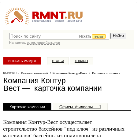
строительство
ремонт
дом и дача
Искать
везде
Например,
остекление балконов
ВЫБРАТЬ РАЗДЕЛ
СТАТЬИ
ТОВАРЫ
КАТАЛОГ КОМПАНИЙ
RMNT.RU
/
Каталог компаний
/
Компания Контур-Вест
/ Карточка компании
Компания Контур-
Вест — карточка компании
Карточка компании
Офисы, филиалы — 1
Компания Контур-Вест осуществляет
строительство бассейнов "под ключ" из различных
материалов: бассейны из полипропилена,