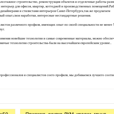
лоэтажное строительство, реконструкция объектов и отделочные работы раз
м интерьер для офисов, квартир, коттеджей и производственных помещений.Ра
дизайнерами и стилистами интерьеров Санкт-Петербурга,так же предлагаем
чный опыт,свои наработки, интересные нестандартные решения.
листов различного профиля, имеющих опыт по своей специальности не менее 5
луг.
именяя новейшие технологии и самые современные материалы, можно обеспе
мичые технологии строительства-были на высочайшем европейским уровне..
,профессионалов и специалистов соего профиля, мы добиваемся лучшего соот