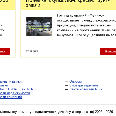
4х50
Приемка, скупка ЛКМ, краски, грунт-
эмали
Группа компаний «Феникс»
осуществляет скупку лакокрасочн
и,
продукции, специалисты нашей
сти
компании на протяжении 10-ти ле
ого…
выкупают ЛКМ осуществляя выво
ить
от 10 руб
Купить
азины и рынки
—
Опросы
тавки
—
Словари терминов
Ты, СНИПы, СанПиНы
—
Лента новостей RSS
ости недвижимости
ости компаний
оительству, ремонту, недвижимости, дизайну интерьера
. (c) 2002—2026