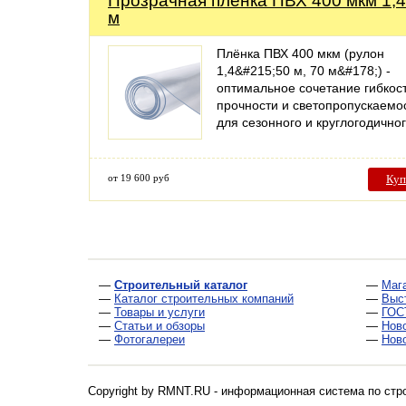
Прозрачная пленка ПВХ 400 мкм 1,
м
Плёнка ПВХ 400 мкм (рулон
1,4&#215;50 м, 70 м&#178;) -
оптимальное сочетание гибкост
прочности и светопропускаемо
для сезонного и круглогодичн
от 19 600 руб
Куп
—
Строительный каталог
—
Маг
—
Каталог строительных компаний
—
Выс
—
Товары и услуги
—
ГОС
—
Статьи и обзоры
—
Нов
—
Фотогалереи
—
Нов
Copyright by RMNT.RU - информационная система по
стр