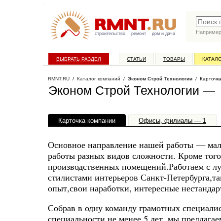
Наприме
строительство
ремонт
дом и дача
ВЫБРАТЬ РАЗДЕЛ
СТАТЬИ
ТОВАРЫ
КАТАЛ
RMNT.RU
/
Каталог компаний
/
Эконом Строй Технологии
/ Карточка
Эконом Строй Технологии — 
Карточка компании
Офисы, филиалы — 1
Основное направление нашей работы — мало
работы разных видов сложности. Кроме того
производственных помещений.Работаем с л
стилистами интерьеров Санкт-Петербурга,так
опыт,свои наработки, интересные нестанда
Собрав в одну команду грамотных специали
специальности не менее 5 лет, мы предлагае