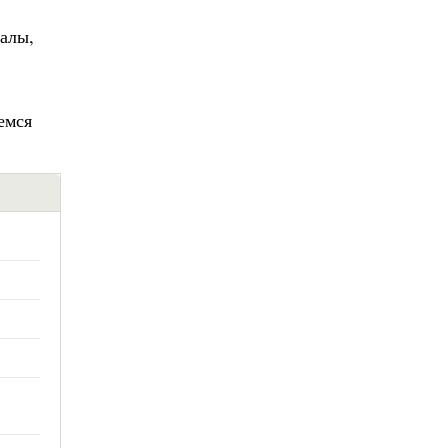
алы,
емся