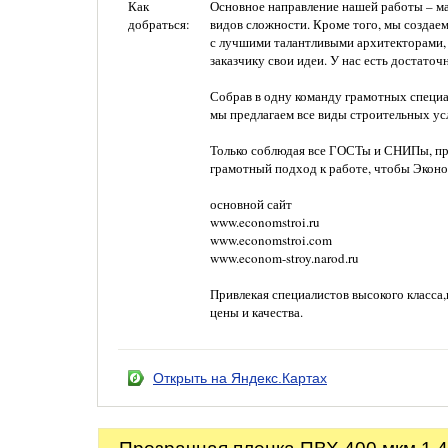
Как
Основное направление нашей работы – ма
добраться:
видов сложности. Кроме того, мы создае
с лучшими талантливыми архитекторами, 
заказчику свои идеи. У нас есть достато
Собрав в одну команду грамотных специа
мы предлагаем все виды строительных ус
Только соблюдая все ГОСТы и СНИПы, пр
грамотный подход к работе, чтобы Эконо
основной сайт
www.economstroi.ru
www.economstroi.com
www.econom-stroy.narod.ru
Привлекая специалистов высокого класса
цены и качества.
Открыть на Яндекс.Картах