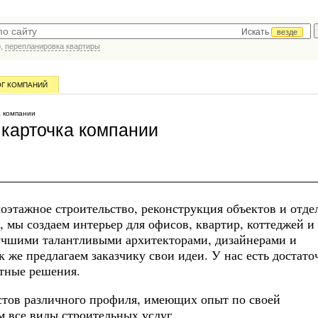
Искать
везде
р,
перепланировка квартиры
ОГ КОМПАНИЙ
 компании
карточка компании
этажное строительство, реконструкция объектов и отде
, мы создаем интерьер для офисов, квартир, коттеджей и
учшими талантливыми архитекторами, дизайнерами и
 же предлагаем заказчику свои идеи. У нас есть достат
ртные решения.
стов различного профиля, имеющих опыт по своей
м все виды строительных услуг.