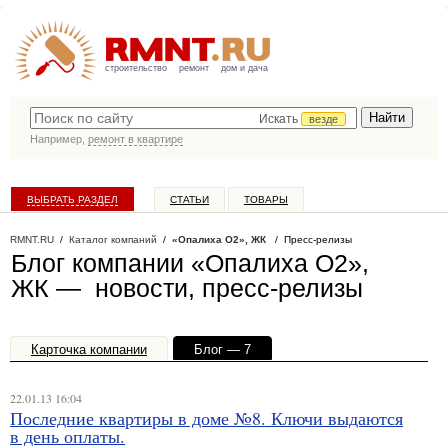
строительство
ремонт
дом и дача
Искать
везде
Например,
ремонт в квартире
ВЫБРАТЬ РАЗДЕЛ
СТАТЬИ
ТОВАРЫ
КАТАЛОГ КОМПАНИЙ
RMNT.RU
/
Каталог компаний
/
«Опалиха О2», ЖК
/ Пресс-релизы
Блог компании «Опалиха О2»,
ЖК — новости, пресс-релизы
Карточка компании
Блог — 7
Офисы, филиалы — 1
22.01.13 16:04
Последние квартиры в доме №8. Ключи выдаются
в день оплаты.