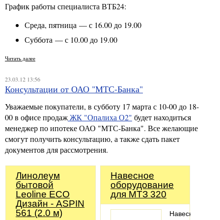
График работы специалиста ВТБ24:
Среда, пятница — с 16.00 до 19.00
Суббота — с 10.00 до 19.00
Читать далее
23.03.12 13:56
Консультации от ОАО "МТС-Банка"
Уважаемые покупатели, в субботу 17 марта с 10-00 до 18-
00 в офисе продаж
ЖК "Опалиха О2"
будет находиться
менеджер по ипотеке ОАО "МТС-Банка". Все желающие
смогут получить консультацию, а также сдать пакет
документов для рассмотрения.
Линолеум
Навесное
бытовой
оборудование
Leoline ECO
для МТЗ 320
Дизайн - ASPIN
561 (2.0 м)
Навесное