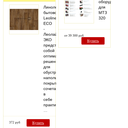
оборудование
Линолеум
для
бытовой
МТЗ
Leoline
320
ECO
-
Леолайн
от 39 300 руб
ЭКО
Купить
представляет
собой
оптимальное
решение
для
обустройства
напольных
покрытий,
сочетающее
в
себе
практичность,
…
372 руб
Купить