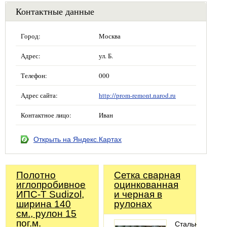
Контактные данные
Город:
Москва
Адрес:
ул. Б.
Телефон:
000
Адрес сайта:
http://prom-remont.narod.ru
Контактное лицо:
Иван
Открыть на Яндекс.Картах
Полотно
Сетка сварная
иглопробивное
оцинкованная
ИПС-Т Sudizol,
и черная в
ширина 140
рулонах
см., рулон 15
пог.м.
Стальная