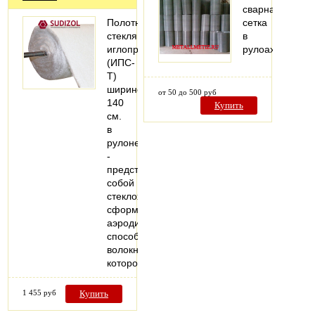
сварная
Полотно
сетка
стеклянное
в
иглопробивное
рулоах
(ИПС-
Т)
шириной
от 50 до 500 руб
140
Купить
см.
в
рулоне
-
представляет
собой
стеклохолст,
сформированный
аэродинамическим
способом,
волокна
которого…
1 455 руб
Купить