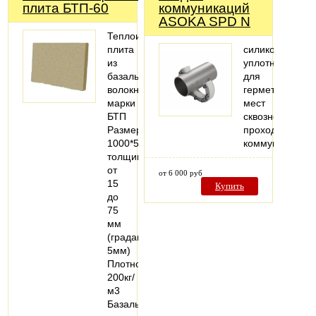
плита БТП-60
коммуникаций
ASOKA SPD N
Теплоизоляционная
плита
силиконовый
из
уплотнитель
базальтового
для
волокна
герметизации
марки
мест
БТП
сквозного
Размеры
прохода
1000*500мм,
коммуникаций
толщина
от
от 6 000 руб
15
Купить
до
75
мм
(градация
5мм)
Плотность
200кг/
м3
Базальтовые