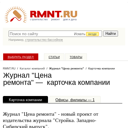
строительство
ремонт
дом и дача
Искать
везде
Например,
строительство бассейнов
ВЫБРАТЬ РАЗДЕЛ
СТАТЬИ
ТОВАРЫ
КАТАЛОГ КОМПАНИЙ
RMNT.RU
/
Каталог компаний
/
Журнал "Цена ремонта"
/ Карточка компании
Журнал "Цена
ремонта" — карточка компании
Карточка компании
Офисы, филиалы — 1
Журнал "Цена ремонта" - новый проект от
издательства журнала "Стройка. Западно-
Сибирский выпуск".