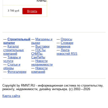
плиты…
3 700 руб
Купить
—
Строительный
—
Магазины и
—
Опросы
каталог
рынки
—
Словари
—
Каталог
—
Выставки
терминов
строительных
—
ГОСТы,
—
Лента
компаний
СНИПы,
новостей RSS
—
Товары и
СанПиНы
услуги
—
Новости
—
Статьи и
недвижимости
обзоры
—
Новости
—
Фотогалереи
компаний
Copyright by RMNT.RU - информационная система по
строительству,
ремонту, недвижимости, дизайну интерьера
. (c) 2002—2026
Карта сайта