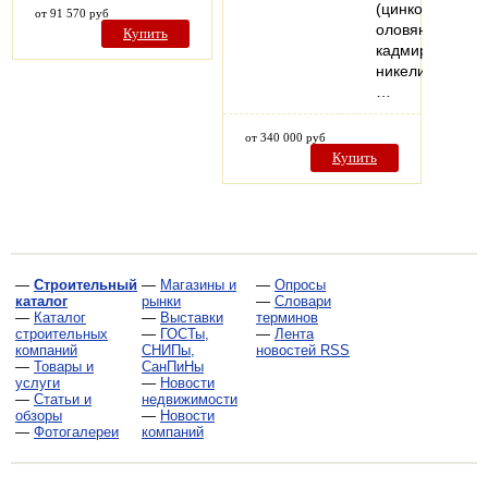
(цинкования,
от 91 570 руб
оловянировани
Купить
кадмирования,
никелирования
…
от 340 000 руб
Купить
—
Строительный
—
Магазины и
—
Опросы
каталог
рынки
—
Словари
—
Каталог
—
Выставки
терминов
строительных
—
ГОСТы,
—
Лента
компаний
СНИПы,
новостей RSS
—
Товары и
СанПиНы
услуги
—
Новости
—
Статьи и
недвижимости
обзоры
—
Новости
—
Фотогалереи
компаний