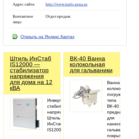
Адрес сайта:
http://www.teplo-pena.ru
Контактное
Отдел продаж
лицо:
Открыть на Яндекс.Картах
Штиль ИнСтаб
ВК-40 Ванна
IS12000 —
колокольная
стабилизатор
для гальваники
напряжения
для дома на 12
Ванна
кВА
колокольная
погружного
Инвертоный
типа
стабилизатор
ВК-40
напряжения
предназначена
Штиль
для
ИнСтаб
нанесения
IS12000
гальваническог
покрытия