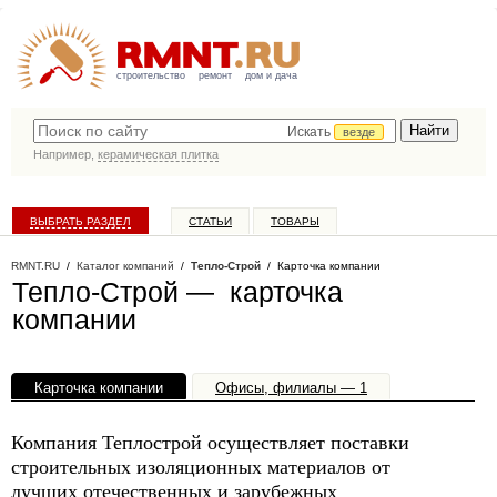
строительство
ремонт
дом и дача
Искать
везде
Например,
керамическая плитка
ВЫБРАТЬ РАЗДЕЛ
СТАТЬИ
ТОВАРЫ
КАТАЛОГ КОМПАНИЙ
RMNT.RU
/
Каталог компаний
/
Тепло-Строй
/ Карточка компании
Тепло-Строй — карточка
компании
Карточка компании
Офисы, филиалы — 1
Компания Теплострой осуществляет поставки
строительных изоляционных материалов от
лучших отечественных и зарубежных