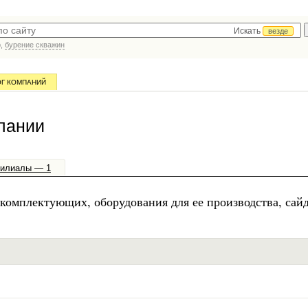
Искать
везде
р,
бурение скважин
ОГ КОМПАНИЙ
пании
илиалы — 1
комплектующих, оборудования для ее производства, сайд