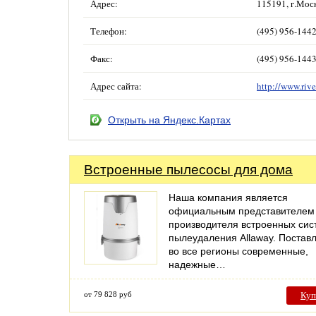
Адрес:
115191, г.Моск
Телефон:
(495) 956-144
Факс:
(495) 956-144
Адрес сайта:
http://www.rive
Открыть на Яндекс.Картах
Встроенные пылесосы для дома
Наша компания является
официальным представителем
производителя встроенных сис
пылеудаления Allaway. Постав
во все регионы современные,
надежные…
от 79 828 руб
Куп