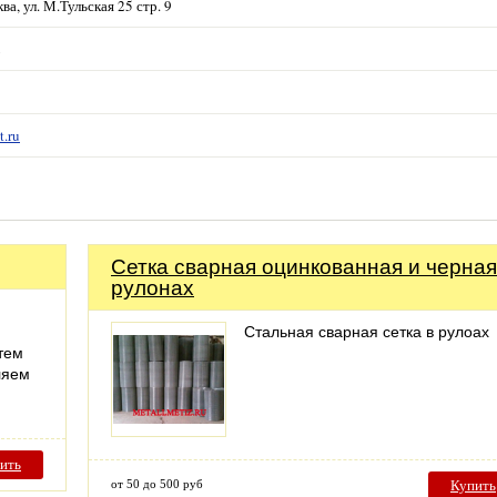
ва, ул. М.Тульская 25 стр. 9
2
3
t.ru
Сетка сварная оцинкованная и черная
рулонах
Стальная сварная сетка в рулоах
тем
ляем
ить
от 50 до 500 руб
Купить