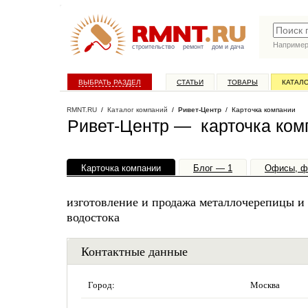
Наприме
строительство
ремонт
дом и дача
ВЫБРАТЬ РАЗДЕЛ
СТАТЬИ
ТОВАРЫ
КАТАЛ
RMNT.RU
/
Каталог компаний
/
Ривет-Центр
/ Карточка компании
Ривет-Центр — карточка ком
Карточка компании
Блог — 1
Офисы, ф
изготовление и продажа металлочерепицы и 
водостока
Контактные данные
Город:
Москва