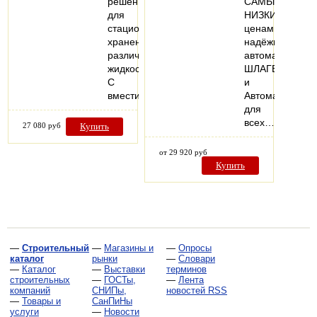
решение
САМЫМ
для
НИЗКИМ
стационарного
ценам
хранения
надёжные
различных
автоматически
жидкостей.
ШЛАГБАУМЫ
С
и
вместимостью…
Автоматику
для
всех…
27 080 руб
Купить
от 29 920 руб
Купить
—
Строительный
—
Магазины и
—
Опросы
каталог
рынки
—
Словари
—
Каталог
—
Выставки
терминов
строительных
—
ГОСТы,
—
Лента
компаний
СНИПы,
новостей RSS
—
Товары и
СанПиНы
услуги
—
Новости