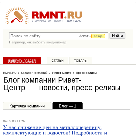
строительство
ремонт
дом и дача
Искать
везде
Например,
как выбрать кондиционер
ВЫБРАТЬ РАЗДЕЛ
СТАТЬИ
ТОВАРЫ
КАТАЛОГ КОМПАНИЙ
RMNT.RU
/
Каталог компаний
/
Ривет-Центр
/ Пресс-релизы
Блог компании Ривет-
Центр — новости, пресс-релизы
Карточка компании
Блог — 1
Офисы, филиалы — 1
04.09.03 11:26
У нас снижение цен на металлочерепицу,
комплектующие и водосток! Подробности и