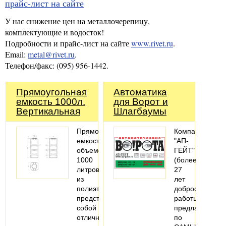
прайс-лист на сайте
У нас снижение цен на металлочерепицу,
комплектующие и водосток!
Подробности и прайс-лист на сайте
www.rivet.ru
.
Email:
metal@rivet.ru
.
Телефон/факс: (095) 956-1442.
Прямоугольная
Автоматика
емкость 1000л.
для Ворот и
Вертикальная
Шлагбаумы
Прямоугольная
Компания
емкость
"АП-
объемом
ГЕЙТ"
1000
(более
литров
27
из
лет
полиэтилена
добросовестно
представляет
работы)
собой
предлагает
отличное
по