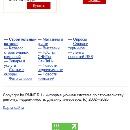
от 35 000 000 руб
Купить
—
Строительный
—
Магазины и
—
Опросы
каталог
рынки
—
Словари
—
Каталог
—
Выставки
терминов
строительных
—
ГОСТы,
—
Лента
компаний
СНИПы,
новостей RSS
—
Товары и
СанПиНы
услуги
—
Новости
—
Статьи и
недвижимости
обзоры
—
Новости
—
Фотогалереи
компаний
Copyright by RMNT.RU - информационная система по
строительству,
ремонту, недвижимости, дизайну интерьера
. (c) 2002—2026
Карта сайта