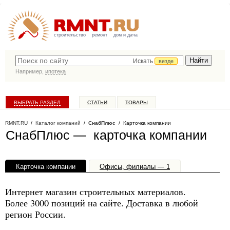
строительство
ремонт
дом и дача
Искать
везде
Например,
ипотека
ВЫБРАТЬ РАЗДЕЛ
СТАТЬИ
ТОВАРЫ
КАТАЛОГ КОМПАНИЙ
RMNT.RU
/
Каталог компаний
/
СнабПлюс
/ Карточка компании
СнабПлюс — карточка компании
Карточка компании
Офисы, филиалы — 1
Интернет магазин строительных материалов.
Более 3000 позиций на сайте. Доставка в любой
регион России.