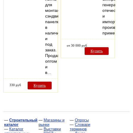
для
генераторов
монтажа
отечественного
сэндвич-
и
панелей
импортного
в
производства,
наличии
применяемых
и
под
от 30 000 руб
заказ.
Купить
Продажа
оптом
и
в…
330 руб
Купить
—
Строительный
—
Магазины и
—
Опросы
каталог
рынки
—
Словари
—
Каталог
—
Выставки
терминов