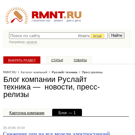
строительство
ремонт
дом и дача
Искать
везде
Например,
кровля
ВЫБРАТЬ РАЗДЕЛ
СТАТЬИ
ТОВАРЫ
КАТАЛОГ КОМПАНИЙ
RMNT.RU
/
Каталог компаний
/
Руслайт техника
/ Пресс-релизы
Блог компании Руслайт
техника — новости, пресс-
релизы
Карточка компании
Блог — 1
Офисы, филиалы — 1
20.10.06 10:10
Снижение цен на все модели электростанций