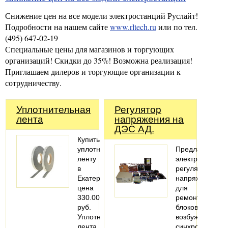
Снижение цен на все модели электростанций Руслайт!
Подробности на нашем сайте
www.rltech.ru
или по тел.
(495) 647-02-19
Специальные цены для магазинов и торгующих
организаций! Скидки до 35%! Возможна реализация!
Приглашаем дилеров и торгующие организации к
сотрудничеству.
Уплотнительная
Регулятор
лента
напряжения на
ДЭС АД.
Купить
уплотнительную
Предлагаем
ленту
электронные
в
регуляторы
Екатеринбурге,
напряжения
цена
для
330.00
ремонта
руб.
блоков
Уплотнительная
возбуждения
лента
синхронных