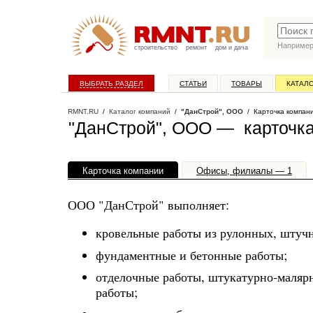
Наприме
строительство
ремонт
дом и дача
ВЫБРАТЬ РАЗДЕЛ
СТАТЬИ
ТОВАРЫ
КАТАЛ
RMNT.RU
/
Каталог компаний
/
"ДанСтрой", ООО
/ Карточка компан
"ДанСтрой", ООО — карточк
Карточка компании
Офисы, филиалы — 1
ООО "ДанСтрой" выполняет:
кровельные работы из рулонных, штуч
фундаментные и бетонные работы;
отделочные работы, штукатурно-маляр
работы;