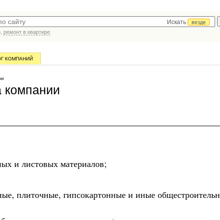
Искать
везде
р,
ремонт в квартире
ОГ КОМПАНИЙ
ии
а компании
ных и листовых материалов;
ные, плиточные, гипсокартонные и иные общестроитель