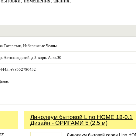
-бытовки, помещения, здания;
ка Татарстан, Набережные Челны
р. Автозаводский, д.5, корп. А, кв.30
4445, +78552780452
Данис
Линолеум бытовой Lino HOME 18-0.1
Дизайн - ОРИГАМИ 5 (2.5 м)
SZ
Линолеум бытовой серии Lino H