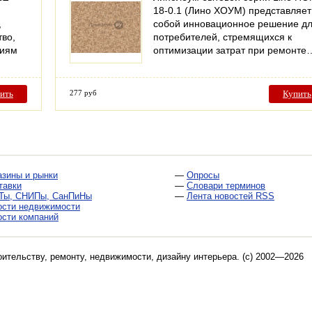
18-0.1 (Лино ХОУМ) представляет
,
собой инновационное решение д
тво,
потребителей, стремящихся к
ниям
оптимизации затрат при ремонте
ить
277 руб
Купить
азины и рынки
—
Опросы
тавки
—
Словари терминов
Ты, СНИПы, СанПиНы
—
Лента новостей RSS
ости недвижимости
ости компаний
оительству, ремонту, недвижимости, дизайну интерьера
. (c) 2002—2026