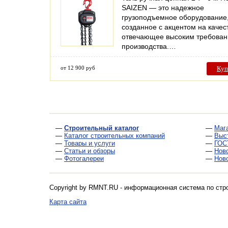
SAIZEN — это надежное
грузоподъемное оборудование
созданное с акцентом на качес
отвечающее высоким требова
производства.…
от 12 900 руб
Куп
—
Строительный каталог
—
Маг
—
Каталог строительных компаний
—
Выс
—
Товары и услуги
—
ГОС
—
Статьи и обзоры
—
Нов
—
Фотогалереи
—
Нов
Copyright by RMNT.RU - информационная система по
стр
Карта сайта