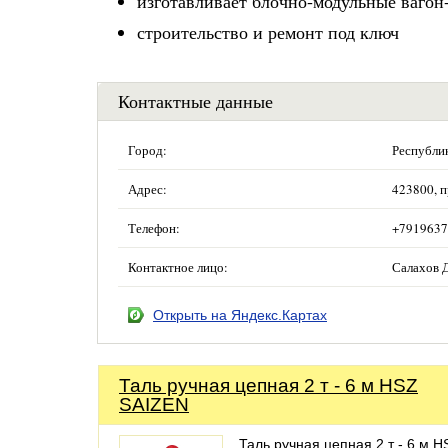
изготавливает блочно-модульные вагон
строительство и ремонт под ключ
Контактные данные
Город:
Республи
Адрес:
423800, п
Телефон:
+7919637
Контактное лицо:
Салахов 
Открыть на Яндекс.Картах
Таль ручная цепная 2 т - 6 м HSZ
SAIZEN
Таль ручная цепная 2 т - 6 м H