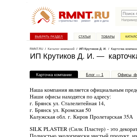
Наприме
строительство
ремонт
дом и дача
ВЫБРАТЬ РАЗДЕЛ
СТАТЬИ
ТОВАРЫ
КАТАЛ
RMNT.RU
/
Каталог компаний
/
ИП Крутиков Д. И.
/ Карточка компан
ИП Крутиков Д. И. — карточк
Карточка компании
Блог — 1
Офисы, ф
Наша компания является официальным предст
Наши офисы находятся по адресу:
г. Брянск ул. Сталелитейная 14,
г. Брянск ул. Кромская 50
Калужская обл. г. Киров Пролетарская 35А
SILK PLASTER (Силк Пластер) - это декорат
Полностью экологически чистый продукт, 