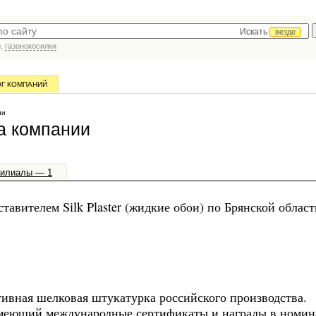
Искать
везде
р,
газонокосилки
ОГ КОМПАНИЙ
ии
а компании
илиалы — 1
авителем Silk Plaster (жидкие обои) по Брянской област
ивная шелковая штукатурка российского производства.
имеющий международные сертификаты и награды в номин