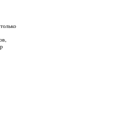
только
ов,
ер