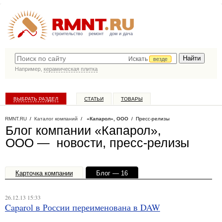
строительство
ремонт
дом и дача
Искать
везде
Например,
керамическая плитка
ВЫБРАТЬ РАЗДЕЛ
СТАТЬИ
ТОВАРЫ
КАТАЛОГ КОМПАНИЙ
RMNT.RU
/
Каталог компаний
/
«Капарол», ООО
/ Пресс-релизы
Блог компании «Капарол»,
ООО — новости, пресс-релизы
Карточка компании
Блог — 16
Офисы, филиалы — 1
26.12.13 15:33
Caparol в России переименована в DAW