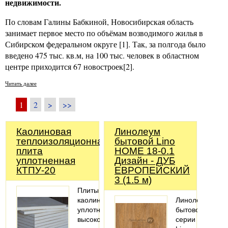
недвижимости.
По словам Галины Бабкиной, Новосибирская область
занимает первое место по объёмам возводимого жилья в
Сибирском федеральном округе [1]. Так, за полгода было
введено 475 тыс. кв.м, на 100 тыс. человек в областном
центре приходится 67 новостроек[2].
Читать далее
1
2
>
>>
Каолиновая
Линолеум
теплоизоляционная
бытовой Lino
плита
HOME 18-0.1
уплотненная
Дизайн - ДУБ
КТПУ-20
ЕВРОПЕЙСКИЙ
3 (1.5 м)
Плиты
каолиновые
Линолеум
уплотненные
бытовой
высокотемпературные
серии