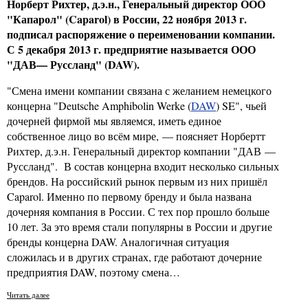
Норберт Рихтер, д.э.н., Генеральный директор ООО
"Капарол" (
Caparol
) в России, 22 ноября 2013 г.
подписал распоряжение о переименовании компании.
С 5 декабря 2013 г. предприятие называется ООО
"ДАВ— Руссланд" (
DAW
).
"Смена имени компании связана с желанием немецкого
концерна "Deutsche Amphibolin Werke (
DAW
) SE", чьей
дочерней фирмой мы являемся, иметь единое
собственное лицо во всём мире, — поясняет Норбертт
Рихтер, д.э.н. Генеральный директор компании "ДАВ —
Руссланд". В состав концерна входит несколько сильных
брендов. На российский рынок первым из них пришёл
Caparol. Именно по первому бренду и была названа
дочерняя компания в России. С тех пор прошло больше
10 лет. За это время стали популярны в России и другие
бренды концерна DAW. Аналогичная ситуация
сложилась и в других странах, где работают дочерние
предприятия DAW, поэтому смена…
Читать далее