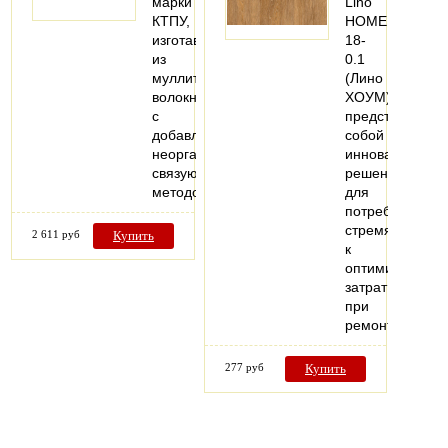
марки
Lino
КТПУ,
HOME
изготавливают
18-
из
0.1
муллитокремнеземистого
(Лино
волокна
ХОУМ)
с
представляет
добавлением
собой
неорганического
инновационное
связующего
решение
методом…
для
потребителей,
стремящихся
2 611 руб
Купить
к
оптимизации
затрат
при
ремонте…
277 руб
Купить