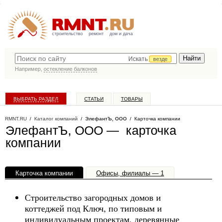
строительство
ремонт
дом и дача
Искать
везде
Например,
остекление балконов
ВЫБРАТЬ РАЗДЕЛ
СТАТЬИ
ТОВАРЫ
КАТАЛОГ КОМПАНИЙ
RMNT.RU
/
Каталог компаний
/
ЭлефантЪ, ООО
/ Карточка компании
ЭлефантЪ, ООО — карточка
компании
Карточка компании
Офисы, филиалы — 1
Строительство загородных домов и
коттеджей под Ключ, по типовым и
индивидуальным проектам, деревянные