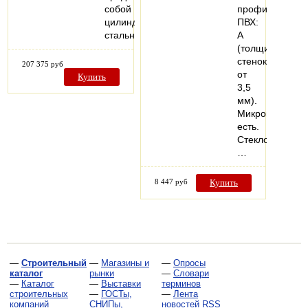
собой
профиля
цилиндрический
ПВХ:
стальной…
А
(толщина
стенок
207 375 руб
от
Купить
3,5
мм).
Микропроветри
есть.
Стеклопакеты:
…
8 447 руб
Купить
—
Строительный
—
Магазины и
—
Опросы
каталог
рынки
—
Словари
—
Каталог
—
Выставки
терминов
строительных
—
ГОСТы,
—
Лента
компаний
СНИПы,
новостей RSS