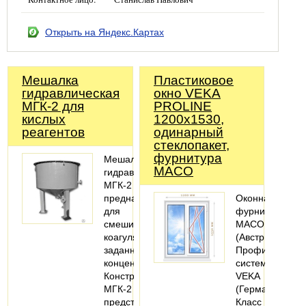
Открыть на Яндекс.Картах
Мешалка
Пластиковое
гидравлическая
окно VEKA
МГК-2 для
PROLINE
кислых
1200х1530,
реагентов
одинарный
стеклопакет,
фурнитура
Мешалка
MACO
гидравлическая
МГК-2
предназначена
Оконная
для
фурнитура
смешивания
MACO
коагулянтов
(Австрия).
заданной
Профильная
концентрации.
система:
Конструктивно
VEKA
МГК-2
(Германия).
представляет
Класс