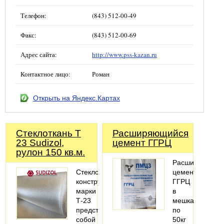
Телефон:
(843) 512-00-49
Факс:
(843) 512-00-69
Адрес сайта:
http://www.pss-kazan.ru
Контактное лицо:
Роман
Открыть на Яндекс.Картах
Стеклоткань Т
Расширяющийся
23 Sudizol,
цемент ГГРЦ
рулон 150 кв.м.
Расширяющий
Стеклоткань
цемент
конструкционная
ГГРЦ
марки
в
Т-23
мешках
представляет
по
собой
50кг