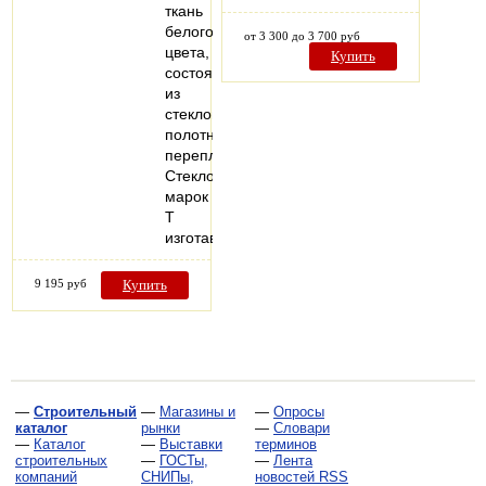
ткань
белого
от 3 300 до 3 700 руб
цвета,
Купить
состоящую
из
стеклонитей,
полотняного
переплетения.
Стеклоткани
марок
Т
изготавливаются…
9 195 руб
Купить
—
Строительный
—
Магазины и
—
Опросы
каталог
рынки
—
Словари
—
Каталог
—
Выставки
терминов
строительных
—
ГОСТы,
—
Лента
компаний
СНИПы,
новостей RSS