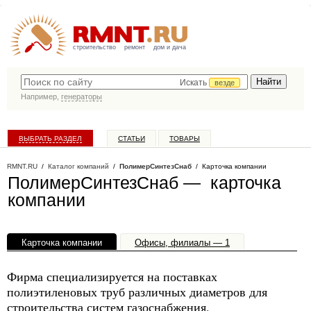
строительство
ремонт
дом и дача
Искать
везде
Например,
генераторы
ВЫБРАТЬ РАЗДЕЛ
СТАТЬИ
ТОВАРЫ
КАТАЛОГ КОМПАНИЙ
RMNT.RU
/
Каталог компаний
/
ПолимерСинтезСнаб
/ Карточка компании
ПолимерСинтезСнаб — карточка
компании
Карточка компании
Офисы, филиалы — 1
Фирма специализируется на поставках
полиэтиленовых труб различных диаметров для
строительства систем газоснабжения,