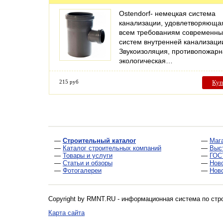
Ostendorf- немецкая система
канализации, удовлетворяюща
всем требованиям современны
систем внутренней канализаци
Звукоизоляция, противопожарн
экологическая…
215 руб
Куп
—
Строительный каталог
—
Маг
—
Каталог строительных компаний
—
Выс
—
Товары и услуги
—
ГОС
—
Статьи и обзоры
—
Нов
—
Фотогалереи
—
Нов
Copyright by RMNT.RU - информационная система по
стр
Карта сайта