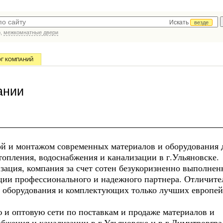
Искать
везде
р,
межкомнатные двери
ОГ КОМПАНИЙ
ании
й и монтажом современных материалов и оборудования 
опления, водоснабжения и канализации в г.Ульяновске.
изация, компания за счет сотен безукоризненно выполне
ции профессионального и надежного партнера. Отличите
е оборудования и комплектующих только лучших европе
 и оптовую сети по поставкам и продаже материалов и
абжения и канализации в г.Ульяновске и в г.Димитровгра