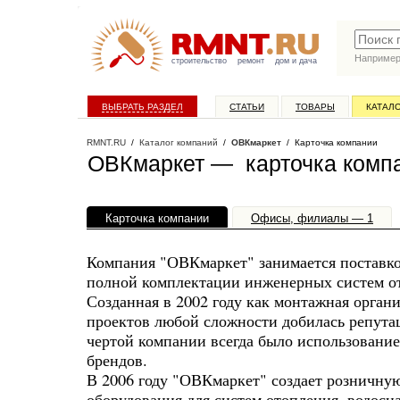
Наприме
строительство
ремонт
дом и дача
ВЫБРАТЬ РАЗДЕЛ
СТАТЬИ
ТОВАРЫ
КАТАЛ
RMNT.RU
/
Каталог компаний
/
ОВКмаркет
/ Карточка компании
ОВКмаркет — карточка комп
Карточка компании
Офисы, филиалы — 1
Компания "ОВКмаркет" занимается поставко
полной комплектации инженерных систем от
Созданная в 2002 году как монтажная орган
проектов любой сложности добилась репута
чертой компании всегда было использовани
брендов.
В 2006 году "ОВКмаркет" создает розничную
оборудования для систем отопления, водосн