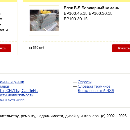
Блок Б-5 Бордюрный камень
я
БР100.45.18 БР100.30.18
х
БР100.30.15
и.
ая и
ить
от 550 руб
Купить
азины и рынки
—
Опросы
тавки
—
Словари терминов
Ты, СНИПы, СанПиНы
—
Лента новостей RSS
ости недвижимости
ости компаний
оительству, ремонту, недвижимости, дизайну интерьера
. (c) 2002—2026