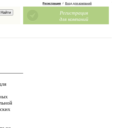
Регистрация
/
Вход для компаний
Регистрация
для компаний
для
нных
льной
йских
де на