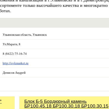
ссортименте только высочайшего качества и многократно
ботах.
Ульяновская область, Ульяновск
Ул.Марата, 8
8 (8422) 75-16-74
http://ovkmarket.ru
Денисов Андрей
°
Блок Б-5 Бордюрный камень
БР100.45.18 БР100.30.18 БР100.30.15