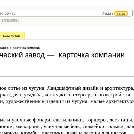
Искать
везде
р,
смесители
ОГ КОМПАНИЙ
завод
/ Карточка компании
ческий завод — карточка компании
ное литье из чугуна. Ландшафтный дизайн и архитектура
а (дача, усадьба, коттедж), экстерьер, благоустройство
и, художественные изделия из чугуна, малые архитектур
вые и уличные фонари, светильники, торшеры, лестницы,
онки, маскароны, уличная мебель, скамейки, скамьи, лав
козырьки, клумбы, цветники, вазы и вазоны для цветов,