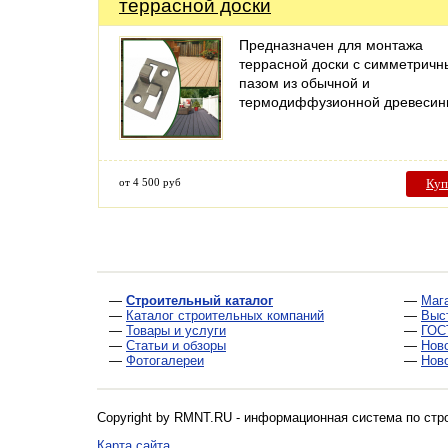
террасной доски
Предназначен для монтажа
террасной доски с симметрич
пазом из обычной и
термодиффузионной древесин
от 4 500 руб
Куп
—
Строительный каталог
—
Маг
—
Каталог строительных компаний
—
Выс
—
Товары и услуги
—
ГОС
—
Статьи и обзоры
—
Нов
—
Фотогалереи
—
Нов
Copyright by RMNT.RU - информационная система по
стр
Карта сайта