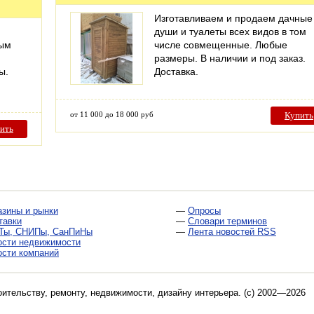
Изготавливаем и продаем дачные
души и туалеты всех видов в том
ным
числе совмещенные. Любые
размеры. В наличии и под заказ.
ы.
Доставка.
от 11 000 до 18 000 руб
Купить
ить
азины и рынки
—
Опросы
тавки
—
Словари терминов
Ты, СНИПы, СанПиНы
—
Лента новостей RSS
ости недвижимости
ости компаний
оительству, ремонту, недвижимости, дизайну интерьера
. (c) 2002—2026