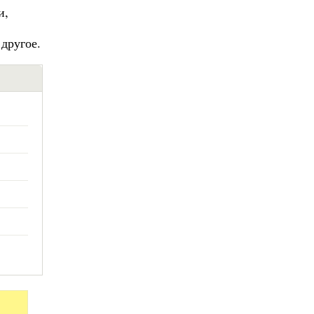
и,
другое.