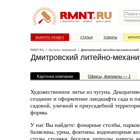
Наприме
строительство
ремонт
дом и дача
ВЫБРАТЬ РАЗДЕЛ
СТАТЬИ
ТОВАРЫ
КАТАЛ
RMNT.RU
/
Каталог компаний
/
Дмитровский литейно-механический 
Дмитровский литейно-механи
Карточка компании
Офисы, филиалы — 1
Художественное литье из чугуна. Декоратив
создание и оформление ландшафта сада и парк
садовой, уличной и приусадебной территори
формы.
У нас Вы найдете: фонарные столбы, парко
балясины, урны, фонтаны, водонапорные кол
столы, столики, беседки, перголы, навесы, 